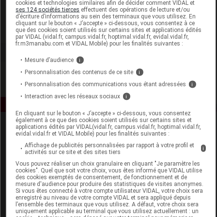
cookies et technologies similaires afin de décider comment VIDAL et
Sissel France
ses 124 sociétés tierces
effectuent des opérations de lecture et/ou
d’écriture d’informations au sein des terminaux que vous utilisez. En
cliquant sur le bouton « J’accepte » ci-dessous, vous consentez à ce
que des cookies soient utilisés sur certains sites et applications édités
Voir la fiche laboratoire
par VIDAL (vidal.fr, campus.vidal.fr, hoptimal.vidal.fr, evidal.vidal.fr,
fr.m3manabu.com et VIDAL Mobile) pour les finalités suivantes :
Mesure d’audience
i
Personnalisation des contenus de ce site
i
Personnalisation des communications vous étant adressées
i
Interaction avec les réseaux sociaux
i
En cliquant sur le bouton « J’accepte » ci-dessous, vous consentez
également à ce que des cookies soient utilisés sur certains sites et
applications édités par VIDAL(vidal.fr, campus.vidal.fr, hoptimal.vidal.fr,
evidal.vidal.fr et VIDAL Mobile) pour les finalités suivantes :
Affichage de publicités personnalisées par rapport à votre profil et
i
activités sur ce site et des sites tiers
Vous pouvez réaliser un choix granulaire en cliquant "Je paramètre les
cookies". Quel que soit votre choix, vous êtes informé que VIDAL utilise
Espace produit
des cookies exemptés de consentement, de fonctionnement et de
mesure d'audience pour produire des statistiques de visites anonymes.
Si vous êtes connecté à votre compte utilisateur VIDAL, votre choix sera
Boutique
enregistré au niveau de votre compte VIDAL et sera appliqué depuis
VIDAL Expert
l’ensemble des terminaux que vous utilisez. A défaut, votre choix sera
uniquement applicable au terminal que vous utilisez actuellement : un
VIDAL Hoptimal