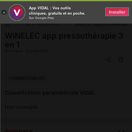
App VIDAL : Vos outils
Installer
×
cliniques, gratuits et en poche.
Sur Google Play
WINELEC app pressothérapie 3
DM & Parapharmacie
WINELEC app pressothérapie 3
en 1
Mise à jour : 23 juillet 2026
Copier l'url
COMMERCIALISÉ
Classification paramédicale VIDAL
Email
Non renseigné
Sommaire