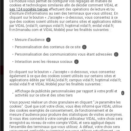
Ce module vous permet de configurer vos réglages en matière de
cookies et technologies similaires afin de décider comment VIDAL et
ses 124 sociétés tierces
effectuent des opérations de lecture et/ou
CED Cosmetics
d’écriture d’informations au sein des terminaux que vous utilisez. En
cliquant sur le bouton « J’accepte » ci-dessous, vous consentez à ce
que des cookies soient utilisés sur certains sites et applications édités
Voir la fiche laboratoire
par VIDAL (vidal.fr, campus.vidal.fr, hoptimal.vidal.fr, evidal.vidal.fr,
fr.m3manabu.com et VIDAL Mobile) pour les finalités suivantes :
Mesure d’audience
i
Personnalisation des contenus de ce site
i
Personnalisation des communications vous étant adressées
i
Interaction avec les réseaux sociaux
i
En cliquant sur le bouton « J’accepte » ci-dessous, vous consentez
également à ce que des cookies soient utilisés sur certains sites et
applications édités par VIDAL(vidal.fr, campus.vidal.fr, hoptimal.vidal.fr,
evidal.vidal.fr et VIDAL Mobile) pour les finalités suivantes :
Affichage de publicités personnalisées par rapport à votre profil et
i
activités sur ce site et des sites tiers
Vous pouvez réaliser un choix granulaire en cliquant "Je paramètre les
cookies". Quel que soit votre choix, vous êtes informé que VIDAL utilise
des cookies exemptés de consentement, de fonctionnement et de
Espace produit
mesure d'audience pour produire des statistiques de visites anonymes.
Si vous êtes connecté à votre compte utilisateur VIDAL, votre choix sera
enregistré au niveau de votre compte VIDAL et sera appliqué depuis
Boutique
l’ensemble des terminaux que vous utilisez. A défaut, votre choix sera
VIDAL Expert
uniquement applicable au terminal que vous utilisez actuellement : un