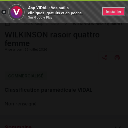
App VIDAL : Vos outils
Installer
×
cliniques, gratuits et en poche.
Sur Google Play
WILKINSON rasoir quattro fe
DM & Parapharmacie
WILKINSON rasoir quattro
femme
Mise à jour : 23 juillet 2026
Copier l'url
COMMERCIALISÉ
Classification paramédicale VIDAL
Email
Non renseigné
Sommaire