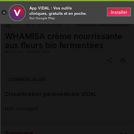
App VIDAL : Vos outils
Installer
×
cliniques, gratuits et en poche.
Sur Google Play
WHAMISA crème nourrissante a
DM & Parapharmacie
WHAMISA crème nourrissante
aux fleurs bio fermentées
Mise à jour : 23 juillet 2026
Copier l'url
COMMERCIALISÉ
Classification paramédicale VIDAL
Email
Non renseigné
Sommaire