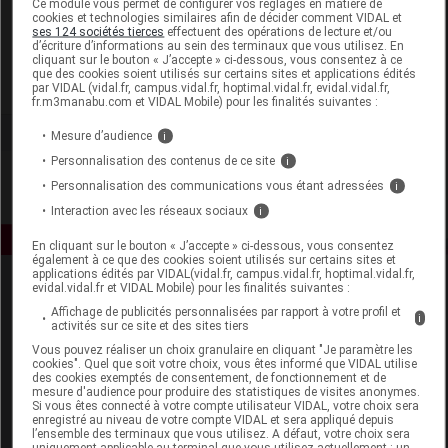
Ce module vous permet de configurer vos réglages en matière de
cookies et technologies similaires afin de décider comment VIDAL et
ses 124 sociétés tierces
effectuent des opérations de lecture et/ou
Eolys Beauté
d’écriture d’informations au sein des terminaux que vous utilisez. En
cliquant sur le bouton « J’accepte » ci-dessous, vous consentez à ce
que des cookies soient utilisés sur certains sites et applications édités
Voir la fiche laboratoire
par VIDAL (vidal.fr, campus.vidal.fr, hoptimal.vidal.fr, evidal.vidal.fr,
fr.m3manabu.com et VIDAL Mobile) pour les finalités suivantes :
Mesure d’audience
i
Personnalisation des contenus de ce site
i
Personnalisation des communications vous étant adressées
i
Interaction avec les réseaux sociaux
i
En cliquant sur le bouton « J’accepte » ci-dessous, vous consentez
également à ce que des cookies soient utilisés sur certains sites et
applications édités par VIDAL(vidal.fr, campus.vidal.fr, hoptimal.vidal.fr,
evidal.vidal.fr et VIDAL Mobile) pour les finalités suivantes :
Affichage de publicités personnalisées par rapport à votre profil et
i
activités sur ce site et des sites tiers
Vous pouvez réaliser un choix granulaire en cliquant "Je paramètre les
cookies". Quel que soit votre choix, vous êtes informé que VIDAL utilise
des cookies exemptés de consentement, de fonctionnement et de
Espace produit
mesure d'audience pour produire des statistiques de visites anonymes.
Si vous êtes connecté à votre compte utilisateur VIDAL, votre choix sera
enregistré au niveau de votre compte VIDAL et sera appliqué depuis
Boutique
l’ensemble des terminaux que vous utilisez. A défaut, votre choix sera
VIDAL Expert
uniquement applicable au terminal que vous utilisez actuellement : un