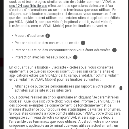
cookies et technologies similaires afin de décider comment VIDAL et
Med Trust France
ses 124 sociétés tierces
effectuent des opérations de lecture et/ou
d’écriture d’informations au sein des terminaux que vous utilisez. En
cliquant sur le bouton « J’accepte » ci-dessous, vous consentez à ce
que des cookies soient utilisés sur certains sites et applications édités
Voir la fiche laboratoire
par VIDAL (vidal.fr, campus.vidal.fr, hoptimal.vidal.fr, evidal.vidal.fr,
fr.m3manabu.com et VIDAL Mobile) pour les finalités suivantes :
Mesure d’audience
i
Personnalisation des contenus de ce site
i
Personnalisation des communications vous étant adressées
i
Interaction avec les réseaux sociaux
i
En cliquant sur le bouton « J’accepte » ci-dessous, vous consentez
également à ce que des cookies soient utilisés sur certains sites et
applications édités par VIDAL(vidal.fr, campus.vidal.fr, hoptimal.vidal.fr,
evidal.vidal.fr et VIDAL Mobile) pour les finalités suivantes :
Affichage de publicités personnalisées par rapport à votre profil et
i
activités sur ce site et des sites tiers
Vous pouvez réaliser un choix granulaire en cliquant "Je paramètre les
cookies". Quel que soit votre choix, vous êtes informé que VIDAL utilise
Espace produit
des cookies exemptés de consentement, de fonctionnement et de
mesure d'audience pour produire des statistiques de visites anonymes.
Si vous êtes connecté à votre compte utilisateur VIDAL, votre choix sera
Boutique
enregistré au niveau de votre compte VIDAL et sera appliqué depuis
VIDAL Expert
l’ensemble des terminaux que vous utilisez. A défaut, votre choix sera
uniquement applicable au terminal que vous utilisez actuellement : un
VIDAL Hoptimal