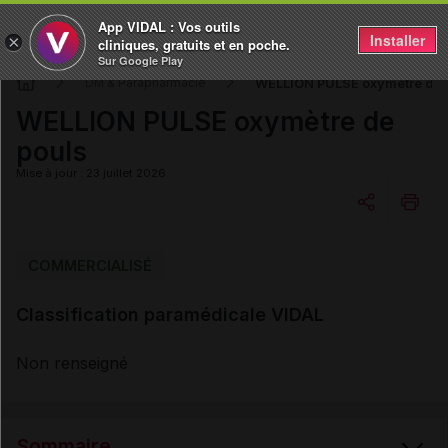
App VIDAL : Vos outils
Installer
×
cliniques, gratuits et en poche.
Sur Google Play
WELLION PULSE oxymètre de 
DM & Parapharmacie
WELLION PULSE oxymètre de
pouls
Mise à jour : 23 juillet 2026
Copier l'url
COMMERCIALISÉ
Classification paramédicale VIDAL
Email
Non renseigné
Sommaire