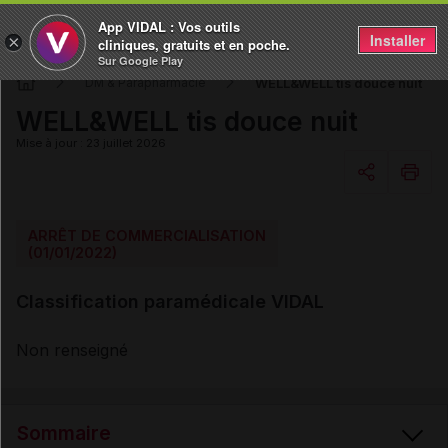
App VIDAL : Vos outils
Installer
×
cliniques, gratuits et en poche.
Sur Google Play
WELL&WELL tis douce nuit
DM & Parapharmacie
WELL&WELL tis douce nuit
Mise à jour : 23 juillet 2026
Copier l'url
ARRÊT DE COMMERCIALISATION
(01/01/2022)
Email
Classification paramédicale VIDAL
Non renseigné
Sommaire