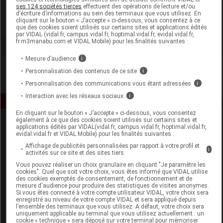
Well & Well
ses 124 sociétés tierces
effectuent des opérations de lecture et/ou
d’écriture d’informations au sein des terminaux que vous utilisez. En
cliquant sur le bouton « J’accepte » ci-dessous, vous consentez à ce
Voir la fiche laboratoire
que des cookies soient utilisés sur certains sites et applications édités
par VIDAL (vidal.fr, campus.vidal.fr, hoptimal.vidal.fr, evidal.vidal.fr,
fr.m3manabu.com et VIDAL Mobile) pour les finalités suivantes :
Mesure d’audience
i
Personnalisation des contenus de ce site
i
Personnalisation des communications vous étant adressées
i
Interaction avec les réseaux sociaux
i
En cliquant sur le bouton « J’accepte » ci-dessous, vous consentez
également à ce que des cookies soient utilisés sur certains sites et
applications édités par VIDAL(vidal.fr, campus.vidal.fr, hoptimal.vidal.fr,
evidal.vidal.fr et VIDAL Mobile) pour les finalités suivantes :
Affichage de publicités personnalisées par rapport à votre profil et
i
activités sur ce site et des sites tiers
Vous pouvez réaliser un choix granulaire en cliquant "Je paramètre les
cookies". Quel que soit votre choix, vous êtes informé que VIDAL utilise
Espace produit
des cookies exemptés de consentement, de fonctionnement et de
mesure d'audience pour produire des statistiques de visites anonymes.
Boutique
Si vous êtes connecté à votre compte utilisateur VIDAL, votre choix sera
enregistré au niveau de votre compte VIDAL et sera appliqué depuis
VIDAL Expert
l’ensemble des terminaux que vous utilisez. A défaut, votre choix sera
VIDAL Hoptimal
uniquement applicable au terminal que vous utilisez actuellement : un
cookie « technique » sera déposé sur votre terminal pour mémoriser
eVIDAL