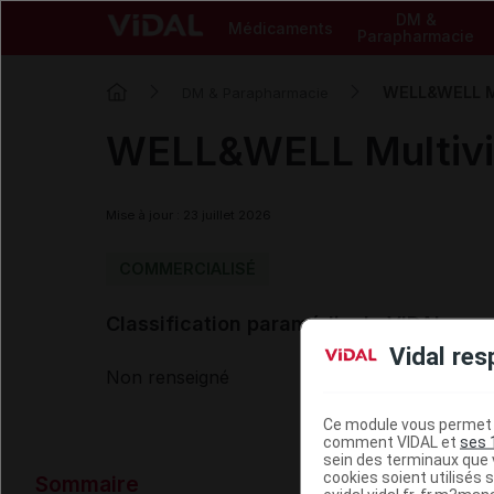
DM &
Médicaments
Parapharmacie
WELL&WELL Mu
DM & Parapharmacie
WELL&WELL Multivit
Mise à jour : 23 juillet 2026
COMMERCIALISÉ
Classification paramédicale VIDAL
Vidal res
Non renseigné
Ce module vous permet d
comment VIDAL et
ses 
sein des terminaux que v
Données ad
cookies soient utilisés s
Sommaire