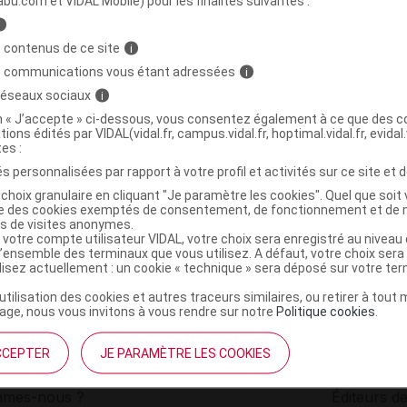
abu.com et VIDAL Mobile) pour les finalités suivantes :
i
ultivitamines MvF Cpr eff 2T/15
C
 contenus de ce site
i
s communications vous étant adressées
i
 réseaux sociaux
i
5430001916362
on « J’accepte » ci-dessous, vous consentez également à ce que des co
r
Well & Well
tions édités par VIDAL(vidal.fr, campus.vidal.fr, hoptimal.vidal.fr, evidal.
NR
tes :
s personnalisées par rapport à votre profil et activités sur ce site et d
choix granulaire en cliquant "Je paramètre les cookies". Quel que soit 
ise des cookies exemptés de consentement, de fonctionnement et de 
es de visites anonymes.
 votre compte utilisateur VIDAL, votre choix sera enregistré au nivea
l’ensemble des terminaux que vous utilisez. A défaut, votre choix ser
ilisez actuellement : un cookie « technique » sera déposé sur votre te
’utilisation des cookies et autres traceurs similaires, ou retirer à tou
ge, nous vous invitons à vous rendre sur notre
Politique cookies
.
CCEPTER
JE PARAMÈTRE LES COOKIES
institutionnel
Espace pa
mmes-nous ?
Éditeurs de