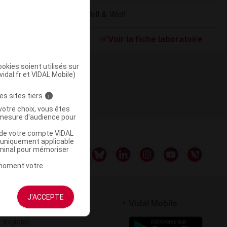
Well & Well
ommercialisé
Voir la fiche laboratoire
okies soient utilisés sur
vidal.fr et VIDAL Mobile)
es sites tiers
i
votre choix, vous êtes
mesure d'audience pour
u de votre compte VIDAL
a uniquement applicable
rminal pour mémoriser
t moment votre
J'ACCEPTE
rtenaires
Vidal Mobile
 logiciel