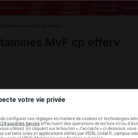
Santé
Prise en
Formations
Maladies
des
charge
Actual
médicales
patients
médicale
ltivitamines MvF cp efferv
amines MvF cp efferv
pecte votre vie privée
e configurer vos réglages en matière de cookies et technologies simil
124 sociétés tierces
effectuent des opérations de lecture et/ou d’écr
ous utilisez. En cliquant sur le bouton « J’accepte » ci-dessous, vou
ministratives
ur certains sites et applications édités par VIDAL (vidal.fr, campus.vidal.