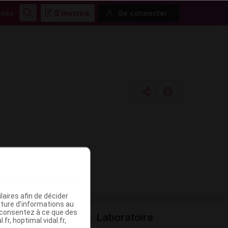
ités
S'inscrire
Se connecter
Rechercher
Copier l'url
Email
aires afin de décider
iture d’informations au
s consentez à ce que des
Laboratoire
fr, hoptimal.vidal.fr,