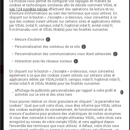
Ce module vous permet de configurer vos réglages en matière de
cookies et technologies similaires afin de décider comment VIDAL et
ses 124 sociétés tierces
effectuent des opérations de lecture et/ou
Well & Well
d’écriture d’informations au sein des terminaux que vous utilisez. En
cliquant sur le bouton « J’accepte » ci-dessous, vous consentez à ce
que des cookies soient utilisés sur certains sites et applications édités
Voir la fiche laboratoire
par VIDAL (vidal.fr, campus.vidal.fr, hoptimal.vidal.fr, evidal.vidal.fr,
fr.m3manabu.com et VIDAL Mobile) pour les finalités suivantes :
Mesure d’audience
i
Personnalisation des contenus de ce site
i
Personnalisation des communications vous étant adressées
i
Interaction avec les réseaux sociaux
i
En cliquant sur le bouton « J’accepte » ci-dessous, vous consentez
également à ce que des cookies soient utilisés sur certains sites et
applications édités par VIDAL(vidal.fr, campus.vidal.fr, hoptimal.vidal.fr,
evidal.vidal.fr et VIDAL Mobile) pour les finalités suivantes :
Affichage de publicités personnalisées par rapport à votre profil et
i
activités sur ce site et des sites tiers
Vous pouvez réaliser un choix granulaire en cliquant "Je paramètre les
cookies". Quel que soit votre choix, vous êtes informé que VIDAL utilise
des cookies exemptés de consentement, de fonctionnement et de
Espace produit
mesure d'audience pour produire des statistiques de visites anonymes.
Si vous êtes connecté à votre compte utilisateur VIDAL, votre choix sera
enregistré au niveau de votre compte VIDAL et sera appliqué depuis
Boutique
l’ensemble des terminaux que vous utilisez. A défaut, votre choix sera
VIDAL Expert
uniquement applicable au terminal que vous utilisez actuellement : un