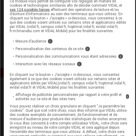
Ce module vous permet de configurer vos réglages en matière de
cookies et technologies similaires afin de décider comment VIDAL et
ses 124 sociétés tierces
effectuent des opérations de lecture et/ou
Well & Well
d’écriture d’informations au sein des terminaux que vous utilisez. En
cliquant sur le bouton « J’accepte » ci-dessous, vous consentez à ce
que des cookies soient utilisés sur certains sites et applications édités
Voir la fiche laboratoire
par VIDAL (vidal.fr, campus.vidal.fr, hoptimal.vidal.fr, evidal.vidal.fr,
fr.m3manabu.com et VIDAL Mobile) pour les finalités suivantes :
Mesure d’audience
i
Personnalisation des contenus de ce site
i
Personnalisation des communications vous étant adressées
i
Interaction avec les réseaux sociaux
i
En cliquant sur le bouton « J’accepte » ci-dessous, vous consentez
également à ce que des cookies soient utilisés sur certains sites et
applications édités par VIDAL(vidal.fr, campus.vidal.fr, hoptimal.vidal.fr,
evidal.vidal.fr et VIDAL Mobile) pour les finalités suivantes :
Affichage de publicités personnalisées par rapport à votre profil et
i
activités sur ce site et des sites tiers
Vous pouvez réaliser un choix granulaire en cliquant "Je paramètre les
cookies". Quel que soit votre choix, vous êtes informé que VIDAL utilise
des cookies exemptés de consentement, de fonctionnement et de
Espace produit
mesure d'audience pour produire des statistiques de visites anonymes.
Si vous êtes connecté à votre compte utilisateur VIDAL, votre choix sera
enregistré au niveau de votre compte VIDAL et sera appliqué depuis
Boutique
l’ensemble des terminaux que vous utilisez. A défaut, votre choix sera
VIDAL Expert
uniquement applicable au terminal que vous utilisez actuellement : un