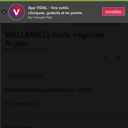
App VIDAL : Vos outils
Installer
×
cliniques, gratuits et en poche.
Sur Google Play
WELL&WELL huile végétale A
DM & Parapharmacie
WELL&WELL huile végétale
Argan
Mise à jour : 23 juillet 2026
Copier l'url
COMMERCIALISÉ
Classification paramédicale VIDAL
Email
Non renseigné
Sommaire