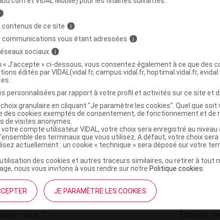
abu.com et VIDAL Mobile) pour les finalités suivantes :
i
Huile végétale Amande douce Fl/50ml
C
 contenus de ce site
i
s communications vous étant adressées
i
 réseaux sociaux
i
5430000580304
on « J’accepte » ci-dessous, vous consentez également à ce que des co
r
Well & Well
tions édités par VIDAL(vidal.fr, campus.vidal.fr, hoptimal.vidal.fr, evidal.
NR
tes :
s personnalisées par rapport à votre profil et activités sur ce site et d
choix granulaire en cliquant "Je paramètre les cookies". Quel que soit 
ise des cookies exemptés de consentement, de fonctionnement et de 
es de visites anonymes.
 votre compte utilisateur VIDAL, votre choix sera enregistré au nivea
l’ensemble des terminaux que vous utilisez. A défaut, votre choix ser
ilisez actuellement : un cookie « technique » sera déposé sur votre te
’utilisation des cookies et autres traceurs similaires, ou retirer à tou
ge, nous vous invitons à vous rendre sur notre
Politique cookies
.
CCEPTER
JE PARAMÈTRE LES COOKIES
institutionnel
Espace pa
mmes-nous ?
Éditeurs de