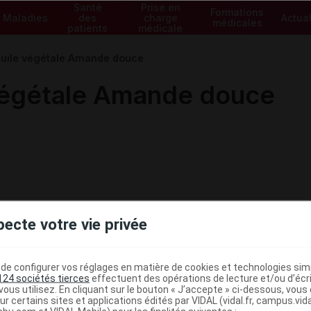
Santé
Prise en
Formations
Maladies
des
charge
Actual
médicales
patients
médicale
ile végétale Amande douce
égétale Amande douce
pecte votre vie privée
e configurer vos réglages en matière de cookies et technologies simil
124 sociétés tierces
effectuent des opérations de lecture et/ou d’écr
ous utilisez. En cliquant sur le bouton « J’accepte » ci-dessous, vou
ministratives
ur certains sites et applications édités par VIDAL (vidal.fr, campus.vidal.