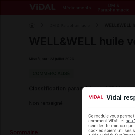
DM &
Médicaments
Parapharmacie
WELL&WELL hu
DM & Parapharmacie
WELL&WELL huile v
Mise à jour : 23 juillet 2026
COMMERCIALISÉ
Classification paramédicale VIDAL
Vidal res
Non renseigné
Ce module vous permet d
comment VIDAL et
ses 
sein des terminaux que v
Données ad
cookies soient utilisés s
Sommaire