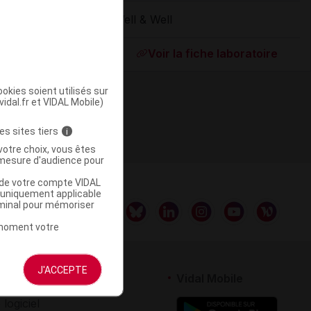
Well & Well
ommercialisé
Voir la fiche laboratoire
okies soient utilisés sur
vidal.fr et VIDAL Mobile)
es sites tiers
i
votre choix, vous êtes
mesure d'audience pour
u de votre compte VIDAL
a uniquement applicable
rminal pour mémoriser
t moment votre
J'ACCEPTE
rtenaires
Vidal Mobile
 logiciel