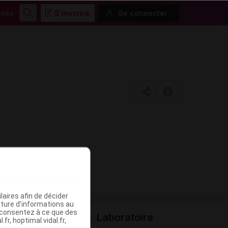
ités
S'inscrire
Se connecter
Rechercher
Copier l'url
Email
aires afin de décider
iture d’informations au
s consentez à ce que des
Laboratoire
fr, hoptimal.vidal.fr,