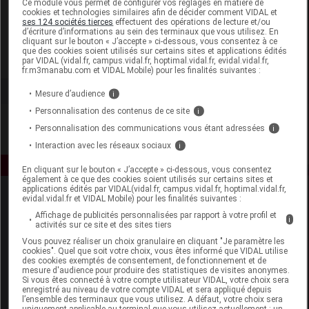
Ce module vous permet de configurer vos réglages en matière de
cookies et technologies similaires afin de décider comment VIDAL et
ses 124 sociétés tierces
effectuent des opérations de lecture et/ou
Well & Well
d’écriture d’informations au sein des terminaux que vous utilisez. En
cliquant sur le bouton « J’accepte » ci-dessous, vous consentez à ce
que des cookies soient utilisés sur certains sites et applications édités
Voir la fiche laboratoire
par VIDAL (vidal.fr, campus.vidal.fr, hoptimal.vidal.fr, evidal.vidal.fr,
fr.m3manabu.com et VIDAL Mobile) pour les finalités suivantes :
Mesure d’audience
i
Personnalisation des contenus de ce site
i
Personnalisation des communications vous étant adressées
i
Interaction avec les réseaux sociaux
i
En cliquant sur le bouton « J’accepte » ci-dessous, vous consentez
également à ce que des cookies soient utilisés sur certains sites et
applications édités par VIDAL(vidal.fr, campus.vidal.fr, hoptimal.vidal.fr,
evidal.vidal.fr et VIDAL Mobile) pour les finalités suivantes :
Affichage de publicités personnalisées par rapport à votre profil et
i
activités sur ce site et des sites tiers
Vous pouvez réaliser un choix granulaire en cliquant "Je paramètre les
cookies". Quel que soit votre choix, vous êtes informé que VIDAL utilise
des cookies exemptés de consentement, de fonctionnement et de
Espace produit
mesure d'audience pour produire des statistiques de visites anonymes.
Si vous êtes connecté à votre compte utilisateur VIDAL, votre choix sera
enregistré au niveau de votre compte VIDAL et sera appliqué depuis
Boutique
l’ensemble des terminaux que vous utilisez. A défaut, votre choix sera
VIDAL Expert
uniquement applicable au terminal que vous utilisez actuellement : un