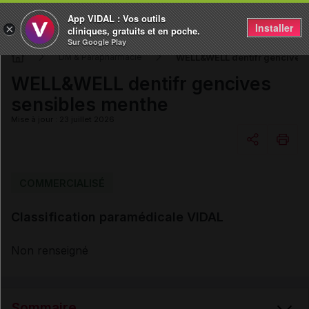
App VIDAL : Vos outils
Installer
×
cliniques, gratuits et en poche.
Sur Google Play
WELL&WELL dentifr gencives 
DM & Parapharmacie
WELL&WELL dentifr gencives
sensibles menthe
Mise à jour : 23 juillet 2026
Copier l'url
COMMERCIALISÉ
Classification paramédicale VIDAL
Email
Non renseigné
Sommaire