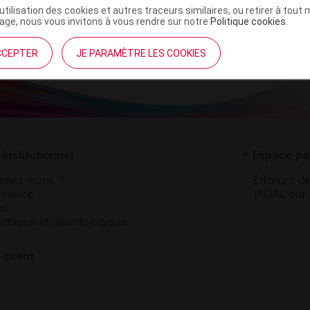
’utilisation des cookies et autres traceurs similaires, ou retirer à tou
ge, nous vous invitons à vous rendre sur notre
Politique cookies
.
CCEPTER
JE PARAMÈTRE LES COOKIES
institutionnel
Espace pa
mmes-nous ?
Éditeurs de
France
VIDAL sur 
es
éthique et déontologique
 client