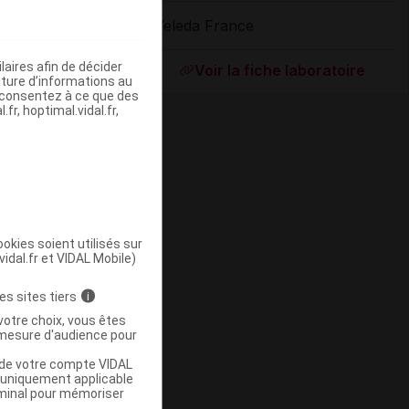
Weleda France
ommercialisé
aires afin de décider
Voir la fiche laboratoire
iture d’informations au
s consentez à ce que des
fr, hoptimal.vidal.fr,
okies soient utilisés sur
vidal.fr et VIDAL Mobile)
ommercialisé
es sites tiers
i
votre choix, vous êtes
mesure d'audience pour
u de votre compte VIDAL
a uniquement applicable
rminal pour mémoriser