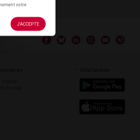
t moment votre
J'ACCEPTE
rtenaires
Vidal Mobile
 logiciel
votre site