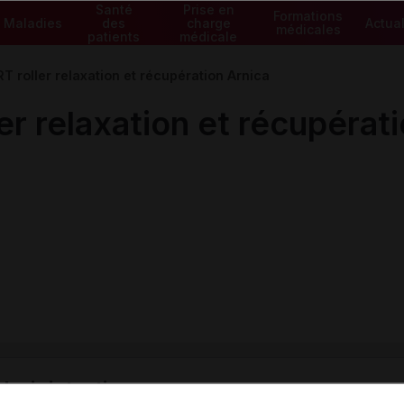
Santé
Prise en
Formations
Maladies
des
charge
Actual
médicales
patients
médicale
roller relaxation et récupération Arnica
 relaxation et récupérati
ministratives