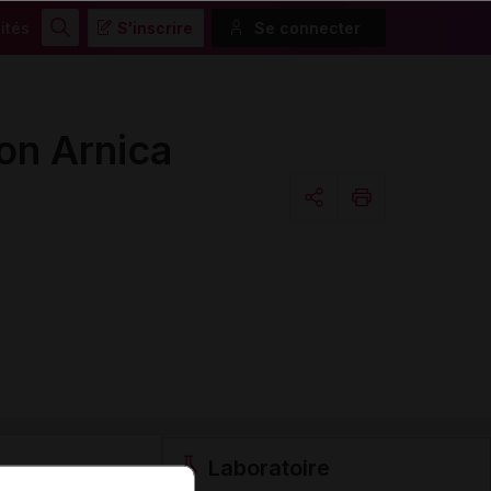
ités
S'inscrire
Se connecter
Rechercher
on Arnica
Copier l'url
Email
Laboratoire