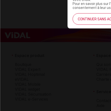
Pour en savoir plus sur l
consentement à leur usa
CONTINUER SANS A
Espace produit
Espace 
Boutique
Qui so
VIDAL Expert
VIDAL 
VIDAL Hoptimal
Carrièr
eVIDAL
Charte 
VIDAL Mobile
VIDAL widget
Service
VIDAL Sécurisation
VIDAL e-Services
Contact
Aide