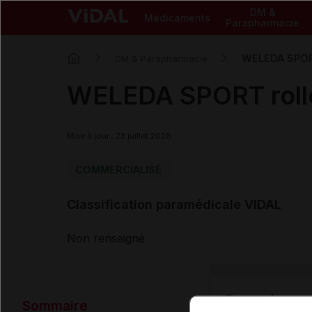
DM &
Médicaments
Parapharmacie
WELEDA SPORT 
DM & Parapharmacie
WELEDA SPORT roller
Mise à jour : 23 juillet 2026
COMMERCIALISÉ
Classification paramédicale VIDAL
Non renseigné
Données ad
Sommaire