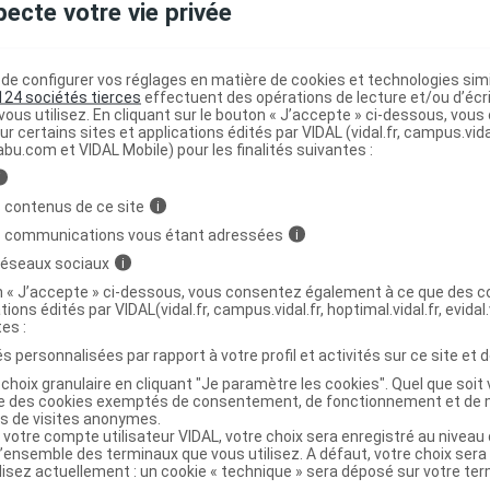
pecte votre vie privée
T Roller relaxation et récupération Arnica
C
e configurer vos réglages en matière de cookies et technologies simil
124 sociétés tierces
effectuent des opérations de lecture et/ou d’écr
ous utilisez. En cliquant sur le bouton « J’accepte » ci-dessous, vou
ur certains sites et applications édités par VIDAL (vidal.fr, campus.vidal.
abu.com et VIDAL Mobile) pour les finalités suivantes :
3596200503818
r
Weleda France
i
NR
 contenus de ce site
i
s communications vous étant adressées
i
 réseaux sociaux
i
on « J’accepte » ci-dessous, vous consentez également à ce que des co
tions édités par VIDAL(vidal.fr, campus.vidal.fr, hoptimal.vidal.fr, evidal.
T Roller relaxation et récupération Arnica
C
tes :
s personnalisées par rapport à votre profil et activités sur ce site et d
choix granulaire en cliquant "Je paramètre les cookies". Quel que soit 
ise des cookies exemptés de consentement, de fonctionnement et de 
es de visites anonymes.
3596200050381
 votre compte utilisateur VIDAL, votre choix sera enregistré au nivea
r
Weleda France
l’ensemble des terminaux que vous utilisez. A défaut, votre choix ser
ilisez actuellement : un cookie « technique » sera déposé sur votre te
NR