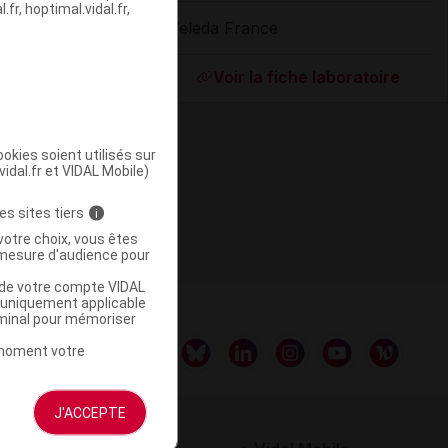
fr, hoptimal.vidal.fr,
Weleda France
ommercialisé
Voir la fiche laboratoire
okies soient utilisés sur
vidal.fr et VIDAL Mobile)
es sites tiers
i
votre choix, vous êtes
mesure d'audience pour
u de votre compte VIDAL
a uniquement applicable
rminal pour mémoriser
t moment votre
J'ACCEPTE