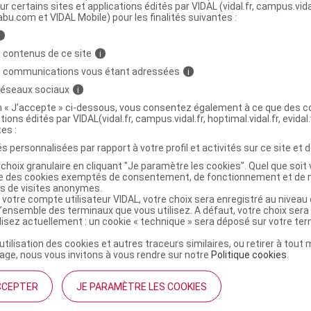
ur certains sites et applications édités par VIDAL (vidal.fr, campus.vidal.
abu.com et VIDAL Mobile) pour les finalités suivantes :
NS HOMME Cr à raser T/75ml
C
i
 contenus de ce site
i
s communications vous étant adressées
i
6289119
 réseaux sociaux
i
3401362891195
on « J’accepte » ci-dessous, vous consentez également à ce que des co
3596206289112
tions édités par VIDAL(vidal.fr, campus.vidal.fr, hoptimal.vidal.fr, evidal.
r
Weleda France
tes :
NR
s personnalisées par rapport à votre profil et activités sur ce site et d
choix granulaire en cliquant "Je paramètre les cookies". Quel que soit 
ise des cookies exemptés de consentement, de fonctionnement et de 
es de visites anonymes.
 votre compte utilisateur VIDAL, votre choix sera enregistré au nivea
l’ensemble des terminaux que vous utilisez. A défaut, votre choix ser
ilisez actuellement : un cookie « technique » sera déposé sur votre te
’utilisation des cookies et autres traceurs similaires, ou retirer à tou
ge, nous vous invitons à vous rendre sur notre
Politique cookies
.
CCEPTER
JE PARAMÈTRE LES COOKIES