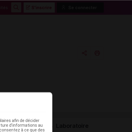
ités
S'inscrire
Se connecter
Rechercher
Copier l'url
Email
aires afin de décider
Laboratoire
iture d’informations au
s consentez à ce que des