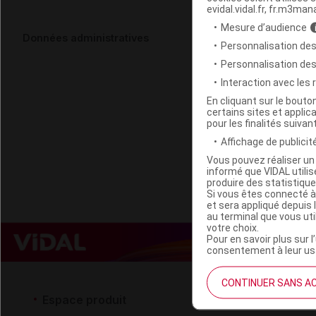
evidal.vidal.fr, fr.m3man
Mesure d’audience
WELEDA SOI
Données administratives
Personnalisation des
Fl/250ml
Personnalisation de
Interaction avec les
Code EAN
En cliquant sur le bout
certains sites et applica
Labo. Distributeu
pour les finalités suivan
Remboursement
Affichage de publicité
Vous pouvez réaliser un 
informé que VIDAL util
produire des statistiqu
Si vous êtes connecté à
et sera appliqué depuis 
au terminal que vous ut
votre choix.
Pour en savoir plus sur l
consentement à leur usa
CONTINUER SANS A
Espace produit
Espace 