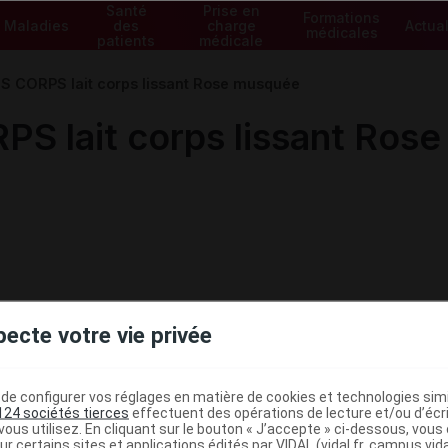
Santé
Prise en
Formations
Maladies
des
charge
Actual
médicales
patients
médicale
 CORPS lait corps lissant Rose musquée
 lait corps lissant Ros
pecte votre vie privée
e configurer vos réglages en matière de cookies et technologies simil
124 sociétés tierces
effectuent des opérations de lecture et/ou d’écr
ministratives
ous utilisez. En cliquant sur le bouton « J’accepte » ci-dessous, vou
ur certains sites et applications édités par VIDAL (vidal.fr, campus.vidal.