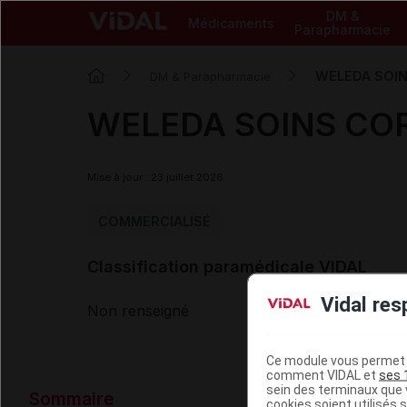
DM &
Médicaments
Parapharmacie
WELEDA SOINS
DM & Parapharmacie
WELEDA SOINS CORPS
Mise à jour : 23 juillet 2026
COMMERCIALISÉ
Classification paramédicale VIDAL
Vidal res
Non renseigné
Ce module vous permet d
comment VIDAL et
ses 
Données ad
sein des terminaux que v
Sommaire
cookies soient utilisés s