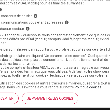
abu.com et VIDAL Mobile) pour les finalités suivantes :
i
NS CORPS Lait corps lissant Rose musquée
C
 contenus de ce site
i
s communications vous étant adressées
i
 réseaux sociaux
i
3596200056192
on « J’accepte » ci-dessous, vous consentez également à ce que des co
tions édités par VIDAL(vidal.fr, campus.vidal.fr, hoptimal.vidal.fr, evidal.
r
Weleda France
tes :
NR
s personnalisées par rapport à votre profil et activités sur ce site et d
choix granulaire en cliquant "Je paramètre les cookies". Quel que soit 
ise des cookies exemptés de consentement, de fonctionnement et de 
es de visites anonymes.
 votre compte utilisateur VIDAL, votre choix sera enregistré au nivea
l’ensemble des terminaux que vous utilisez. A défaut, votre choix ser
ilisez actuellement : un cookie « technique » sera déposé sur votre te
’utilisation des cookies et autres traceurs similaires, ou retirer à tou
ge, nous vous invitons à vous rendre sur notre
Politique cookies
.
CCEPTER
JE PARAMÈTRE LES COOKIES
institutionnel
Espace pa