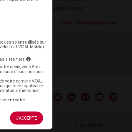
Weleda France
ommercialisé
Voir la fiche laboratoire
okies soient utilisés sur
vidal.fr et VIDAL Mobile)
es sites tiers
i
votre choix, vous êtes
mesure d'audience pour
u de votre compte VIDAL
a uniquement applicable
rminal pour mémoriser
t moment votre
J'ACCEPTE
rtenaires
Vidal Mobile