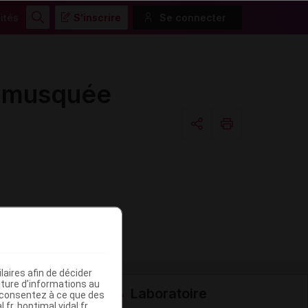
ités
S'inscrire
Se connecter
Rechercher
e musquée
Copier l'url
Email
aires afin de décider
iture d’informations au
Laboratoire
s consentez à ce que des
fr, hoptimal.vidal.fr,