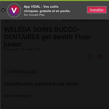
App VIDAL : Vos outils
Installer
×
cliniques, gratuits et en poche.
Sur Google Play
WELEDA SOINS BUCCO-DENTAIRE
DM & Parapharmacie
WELEDA SOINS BUCCO-
DENTAIRES gel dentifr Fluor
junior
Mise à jour : 23 juillet 2026
Copier l'url
COMMERCIALISÉ
Classification paramédicale VIDAL
Email
Non renseigné