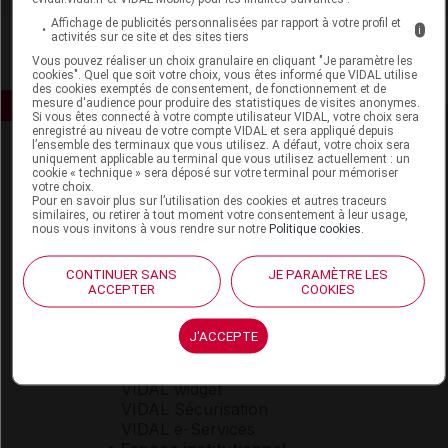
Affichage de publicités personnalisées par rapport à votre profil et
i
activités sur ce site et des sites tiers
Vous pouvez réaliser un choix granulaire en cliquant "Je paramètre les
cookies". Quel que soit votre choix, vous êtes informé que VIDAL utilise
des cookies exemptés de consentement, de fonctionnement et de
mesure d'audience pour produire des statistiques de visites anonymes.
Si vous êtes connecté à votre compte utilisateur VIDAL, votre choix sera
enregistré au niveau de votre compte VIDAL et sera appliqué depuis
l’ensemble des terminaux que vous utilisez. A défaut, votre choix sera
uniquement applicable au terminal que vous utilisez actuellement : un
cookie « technique » sera déposé sur votre terminal pour mémoriser
votre choix.
Pour en savoir plus sur l’utilisation des cookies et autres traceurs
similaires, ou retirer à tout moment votre consentement à leur usage,
nous vous invitons à vous rendre sur notre
Politique cookies
.
Espace produit
CONTINUER SANS
JE PARAMÈTRE LES
Boutique
ACCEPTER
COOKIES
VIDAL Expert
VIDAL Hoptimal
J'ACCEPTE
eVIDAL
VIDAL Mobile
VIDAL widget
VIDAL Sécurisation
VIDAL e-Services