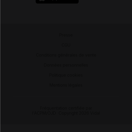
Presse
-
CGU
-
Conditions générales de vente
-
Données personnelles
-
Politique cookies
-
Mentions légales
Fréquentation certifiée par
l'ACPM/OJD
|
Copyright 2026 Vidal