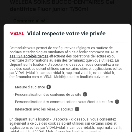
WELEDA SOINS BUCCO-DENTAIRES Gel
dentifrice Fluor junior T/50ml
Commercialisé
Vidal respecte votre vie privée
Code EAN
3596200050985
Labo. Distributeur
Weleda France
Ce module vous permet de configurer vos réglages en matière de
Remboursement
NR
cookies et technologies similaires afin de décider comment VIDAL et
ses 124 sociétés tierces
effectuent des opérations de lecture et/ou
d’écriture d’informations au sein des terminaux que vous utilisez. En
cliquant sur le bouton « J’accepte » ci-dessous, vous consentez à ce
que des cookies soient utilisés sur certains sites et applications édités
par VIDAL (vidal.fr, campus.vidal.fr, hoptimal.vidal.fr, evidal.vidal.fr,
fr.m3manabu.com et VIDAL Mobile) pour les finalités suivantes :
Mesure d’audience
i
Laboratoire
Personnalisation des contenus de ce site
i
Personnalisation des communications vous étant adressées
i
Weleda France
Interaction avec les réseaux sociaux
i
Voir la fiche laboratoire
En cliquant sur le bouton « J’accepte » ci-dessous, vous consentez
également à ce que des cookies soient utilisés sur certains sites et
applications édités par VIDAL(vidal.fr, campus.vidal.fr, hoptimal.vidal.fr,
evidal.vidal.fr et VIDAL Mobile) pour les finalités suivantes :