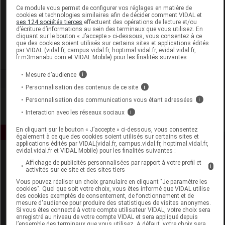
Laboratoire
Ce module vous permet de configurer vos réglages en matière de
cookies et technologies similaires afin de décider comment VIDAL et
ses 124 sociétés tierces
effectuent des opérations de lecture et/ou
d’écriture d’informations au sein des terminaux que vous utilisez. En
Weleda France
cliquant sur le bouton « J’accepte » ci-dessous, vous consentez à ce
que des cookies soient utilisés sur certains sites et applications édités
par VIDAL (vidal.fr, campus.vidal.fr, hoptimal.vidal.fr, evidal.vidal.fr,
Voir la fiche laboratoire
fr.m3manabu.com et VIDAL Mobile) pour les finalités suivantes :
Mesure d’audience
i
Personnalisation des contenus de ce site
i
Personnalisation des communications vous étant adressées
i
Interaction avec les réseaux sociaux
i
En cliquant sur le bouton « J’accepte » ci-dessous, vous consentez
également à ce que des cookies soient utilisés sur certains sites et
applications édités par VIDAL(vidal.fr, campus.vidal.fr, hoptimal.vidal.fr,
evidal.vidal.fr et VIDAL Mobile) pour les finalités suivantes :
Affichage de publicités personnalisées par rapport à votre profil et
i
activités sur ce site et des sites tiers
Vous pouvez réaliser un choix granulaire en cliquant "Je paramètre les
cookies". Quel que soit votre choix, vous êtes informé que VIDAL utilise
des cookies exemptés de consentement, de fonctionnement et de
mesure d'audience pour produire des statistiques de visites anonymes.
Espace produit
Si vous êtes connecté à votre compte utilisateur VIDAL, votre choix sera
enregistré au niveau de votre compte VIDAL et sera appliqué depuis
Boutique
l’ensemble des terminaux que vous utilisez. A défaut, votre choix sera