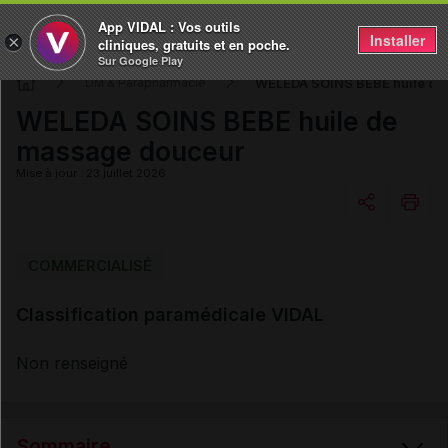
App VIDAL : Vos outils
Installer
×
cliniques, gratuits et en poche.
Sur Google Play
WELEDA SOINS BEBE huile de
DM & Parapharmacie
WELEDA SOINS BEBE huile de
massage douceur
Mise à jour : 23 juillet 2026
Copier l'url
COMMERCIALISÉ
Classification paramédicale VIDAL
Email
Non renseigné
Sommaire