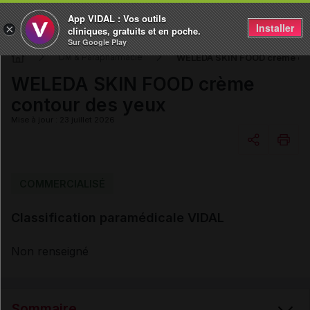
App VIDAL : Vos outils
Installer
×
cliniques, gratuits et en poche.
Sur Google Play
WELEDA SKIN FOOD crème con
DM & Parapharmacie
WELEDA SKIN FOOD crème
contour des yeux
Mise à jour : 23 juillet 2026
Copier l'url
COMMERCIALISÉ
Classification paramédicale VIDAL
Email
Non renseigné
Sommaire