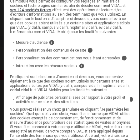
Ce module vous permet de configurer vos réglages en matière de
cookies et technologies similaires afin de décider comment VIDAL et
ses 124 sociétés tierces
effectuent des opérations de lecture et/ou
Weleda France
d’écriture d’informations au sein des terminaux que vous utilisez. En
cliquant sur le bouton « J’accepte » ci-dessous, vous consentez à ce
que des cookies soient utilisés sur certains sites et applications édités
Voir la fiche laboratoire
par VIDAL (vidal.fr, campus.vidal.fr, hoptimal.vidal.fr, evidal.vidal.fr,
fr.m3manabu.com et VIDAL Mobile) pour les finalités suivantes :
Mesure d’audience
i
Personnalisation des contenus de ce site
i
Personnalisation des communications vous étant adressées
i
Interaction avec les réseaux sociaux
i
En cliquant sur le bouton « J’accepte » ci-dessous, vous consentez
également à ce que des cookies soient utilisés sur certains sites et
applications édités par VIDAL(vidal.fr, campus.vidal.fr, hoptimal.vidal.fr,
evidal.vidal.fr et VIDAL Mobile) pour les finalités suivantes :
Affichage de publicités personnalisées par rapport à votre profil et
i
activités sur ce site et des sites tiers
Vous pouvez réaliser un choix granulaire en cliquant "Je paramètre les
cookies". Quel que soit votre choix, vous êtes informé que VIDAL utilise
des cookies exemptés de consentement, de fonctionnement et de
Espace produit
mesure d'audience pour produire des statistiques de visites anonymes.
Si vous êtes connecté à votre compte utilisateur VIDAL, votre choix sera
enregistré au niveau de votre compte VIDAL et sera appliqué depuis
Boutique
l’ensemble des terminaux que vous utilisez. A défaut, votre choix sera
VIDAL Expert
uniquement applicable au terminal que vous utilisez actuellement : un