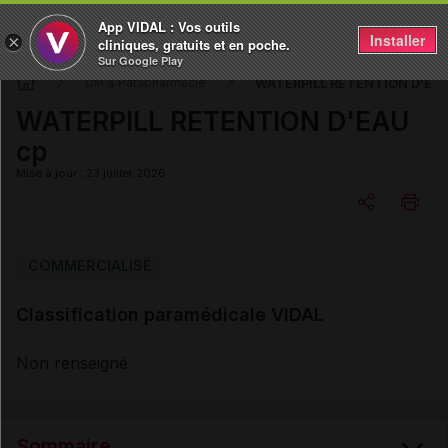
App VIDAL : Vos outils
Installer
×
cliniques, gratuits et en poche.
Sur Google Play
WATERPILL RETENTION D'EAU
DM & Parapharmacie
WATERPILL RETENTION D'EAU
cp
Mise à jour : 23 juillet 2026
Copier l'url
COMMERCIALISÉ
Classification paramédicale VIDAL
Email
Non renseigné
Sommaire