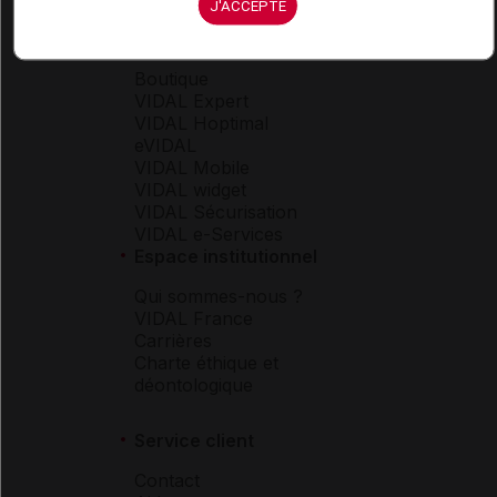
J'ACCEPTE
Espace produit
Boutique
VIDAL Expert
VIDAL Hoptimal
eVIDAL
VIDAL Mobile
VIDAL widget
VIDAL Sécurisation
VIDAL e-Services
Espace institutionnel
Qui sommes-nous ?
VIDAL France
Carrières
Charte éthique et
déontologique
Service client
Contact