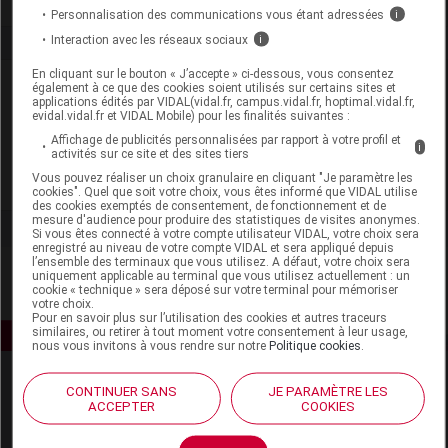
Personnalisation des communications vous étant adressées
i
Interaction avec les réseaux sociaux
i
En cliquant sur le bouton « J’accepte » ci-dessous, vous consentez
Laboratoire
également à ce que des cookies soient utilisés sur certains sites et
applications édités par VIDAL(vidal.fr, campus.vidal.fr, hoptimal.vidal.fr,
evidal.vidal.fr et VIDAL Mobile) pour les finalités suivantes :
Nutreov Physcience
Affichage de publicités personnalisées par rapport à votre profil et
i
activités sur ce site et des sites tiers
Vous pouvez réaliser un choix granulaire en cliquant "Je paramètre les
Voir la fiche laboratoire
cookies". Quel que soit votre choix, vous êtes informé que VIDAL utilise
des cookies exemptés de consentement, de fonctionnement et de
mesure d'audience pour produire des statistiques de visites anonymes.
Si vous êtes connecté à votre compte utilisateur VIDAL, votre choix sera
enregistré au niveau de votre compte VIDAL et sera appliqué depuis
l’ensemble des terminaux que vous utilisez. A défaut, votre choix sera
uniquement applicable au terminal que vous utilisez actuellement : un
cookie « technique » sera déposé sur votre terminal pour mémoriser
votre choix.
Pour en savoir plus sur l’utilisation des cookies et autres traceurs
similaires, ou retirer à tout moment votre consentement à leur usage,
nous vous invitons à vous rendre sur notre
Politique cookies
.
CONTINUER SANS
JE PARAMÈTRE LES
ACCEPTER
COOKIES