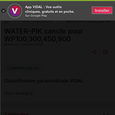
App VIDAL : Vos outils
Installer
×
cliniques, gratuits et en poche.
Sur Google Play
WATER-PIK canule pour WP1
DM & Parapharmacie
WATER-PIK canule pour
WP100,300,450,900
Mise à jour : 23 juillet 2026
Copier l'url
COMMERCIALISÉ
Classification paramédicale VIDAL
Email
Non renseigné
Sommaire