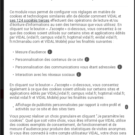
Ce module vous permet de configurer vos réglages en matière de
cookies et technologies similaires afin de décider comment VIDAL et
Laboratoire
ses 124 sociétés tierces
effectuent des opérations de lecture et/ou
d’écriture d’informations au sein des terminaux que vous utilisez. En
cliquant sur le bouton « J’accepte » ci-dessous, vous consentez à ce
Dentaid Waterpik - Efficare Groupe
que des cookies soient utilisés sur certains sites et applications édités
par VIDAL (vidal.fr, campus.vidal.fr, hoptimal.vidal.fr, evidal.vidal.fr,
fr.m3manabu.com et VIDAL Mobile) pour les finalités suivantes :
Voir la fiche laboratoire
Mesure d’audience
i
Personnalisation des contenus de ce site
i
Personnalisation des communications vous étant adressées
i
Interaction avec les réseaux sociaux
i
En cliquant sur le bouton « J’accepte » ci-dessous, vous consentez
également à ce que des cookies soient utilisés sur certains sites et
applications édités par VIDAL(vidal.fr, campus.vidal.fr, hoptimal.vidal.fr,
evidal.vidal.fr et VIDAL Mobile) pour les finalités suivantes :
Affichage de publicités personnalisées par rapport à votre profil et
i
activités sur ce site et des sites tiers
Vous pouvez réaliser un choix granulaire en cliquant "Je paramètre les
cookies". Quel que soit votre choix, vous êtes informé que VIDAL utilise
des cookies exemptés de consentement, de fonctionnement et de
mesure d'audience pour produire des statistiques de visites anonymes.
Si vous êtes connecté à votre compte utilisateur VIDAL, votre choix sera