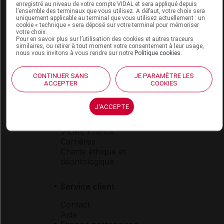
enregistré au niveau de votre compte VIDAL et sera appliqué depuis
Espace produit
l’ensemble des terminaux que vous utilisez. A défaut, votre choix sera
uniquement applicable au terminal que vous utilisez actuellement : un
Boutique
cookie « technique » sera déposé sur votre terminal pour mémoriser
votre choix.
VIDAL Expert
Pour en savoir plus sur l’utilisation des cookies et autres traceurs
VIDAL Hoptimal
similaires, ou retirer à tout moment votre consentement à leur usage,
eVIDAL
nous vous invitons à vous rendre sur notre
Politique cookies
.
VIDAL Mobile
VIDAL widget
CONTINUER SANS
JE PARAMÈTRE LES
VIDAL Sécurisation
ACCEPTER
COOKIES
VIDAL e-Services
Espace institutionnel
J'ACCEPTE
Qui sommes-nous ?
VIDAL France
Carrières
Charte éthique et
déontologique
Service client
Contact
Aide