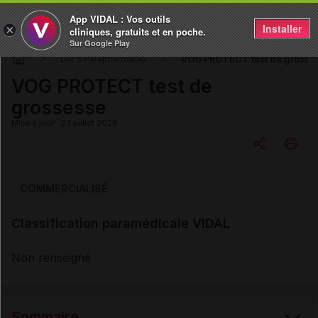
App VIDAL : Vos outils
Installer
×
cliniques, gratuits et en poche.
Sur Google Play
VOG PROTECT test de grosse
DM & Parapharmacie
VOG PROTECT test de
grossesse
Mise à jour : 23 juillet 2026
Copier l'url
COMMERCIALISÉ
Classification paramédicale VIDAL
Email
Non renseigné
Sommaire