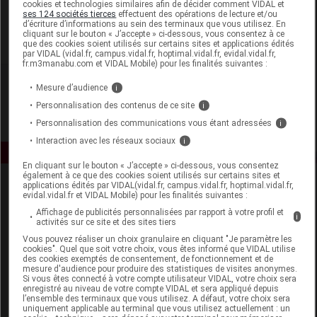
cookies et technologies similaires afin de décider comment VIDAL et
VOG Protect
ses 124 sociétés tierces
effectuent des opérations de lecture et/ou
d’écriture d’informations au sein des terminaux que vous utilisez. En
cliquant sur le bouton « J’accepte » ci-dessous, vous consentez à ce
que des cookies soient utilisés sur certains sites et applications édités
Voir la fiche laboratoire
par VIDAL (vidal.fr, campus.vidal.fr, hoptimal.vidal.fr, evidal.vidal.fr,
fr.m3manabu.com et VIDAL Mobile) pour les finalités suivantes :
Mesure d’audience
i
Personnalisation des contenus de ce site
i
Personnalisation des communications vous étant adressées
i
Interaction avec les réseaux sociaux
i
En cliquant sur le bouton « J’accepte » ci-dessous, vous consentez
également à ce que des cookies soient utilisés sur certains sites et
applications édités par VIDAL(vidal.fr, campus.vidal.fr, hoptimal.vidal.fr,
evidal.vidal.fr et VIDAL Mobile) pour les finalités suivantes :
Affichage de publicités personnalisées par rapport à votre profil et
i
activités sur ce site et des sites tiers
Vous pouvez réaliser un choix granulaire en cliquant "Je paramètre les
cookies". Quel que soit votre choix, vous êtes informé que VIDAL utilise
Espace produit
des cookies exemptés de consentement, de fonctionnement et de
mesure d'audience pour produire des statistiques de visites anonymes.
Si vous êtes connecté à votre compte utilisateur VIDAL, votre choix sera
Boutique
enregistré au niveau de votre compte VIDAL et sera appliqué depuis
VIDAL Expert
l’ensemble des terminaux que vous utilisez. A défaut, votre choix sera
uniquement applicable au terminal que vous utilisez actuellement : un
VIDAL Hoptimal