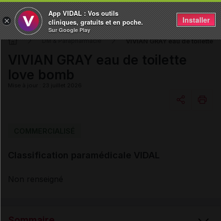
App VIDAL : Vos outils
Installer
×
cliniques, gratuits et en poche.
Sur Google Play
VIVIAN GRAY eau de toilette 
DM & Parapharmacie
VIVIAN GRAY eau de toilette
love bomb
Mise à jour : 23 juillet 2026
Copier l'url
COMMERCIALISÉ
Classification paramédicale VIDAL
Email
Non renseigné
Sommaire