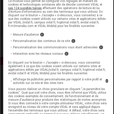
Ce module vous permet de configurer vos réglages en matière de
cookies et technologies similaires afin de décider comment VIDAL et
ses 124 sociétés tierces
effectuent des opérations de lecture et/ou
Alfa Green
d’écriture d’informations au sein des terminaux que vous utilisez. En
cliquant sur le bouton « J’accepte » ci-dessous, vous consentez à ce
que des cookies soient utilisés sur certains sites et applications édités
Voir la fiche laboratoire
par VIDAL (vidal.fr, campus.vidal.fr, hoptimal.vidal.fr, evidal.vidal.fr,
fr.m3manabu.com et VIDAL Mobile) pour les finalités suivantes :
Mesure d’audience
i
Personnalisation des contenus de ce site
i
Personnalisation des communications vous étant adressées
i
Interaction avec les réseaux sociaux
i
En cliquant sur le bouton « J’accepte » ci-dessous, vous consentez
également à ce que des cookies soient utilisés sur certains sites et
applications édités par VIDAL(vidal.fr, campus.vidal.fr, hoptimal.vidal.fr,
evidal.vidal.fr et VIDAL Mobile) pour les finalités suivantes :
Affichage de publicités personnalisées par rapport à votre profil et
i
activités sur ce site et des sites tiers
Vous pouvez réaliser un choix granulaire en cliquant "Je paramètre les
cookies". Quel que soit votre choix, vous êtes informé que VIDAL utilise
des cookies exemptés de consentement, de fonctionnement et de
Espace produit
mesure d'audience pour produire des statistiques de visites anonymes.
Si vous êtes connecté à votre compte utilisateur VIDAL, votre choix sera
enregistré au niveau de votre compte VIDAL et sera appliqué depuis
Boutique
l’ensemble des terminaux que vous utilisez. A défaut, votre choix sera
VIDAL Expert
uniquement applicable au terminal que vous utilisez actuellement : un