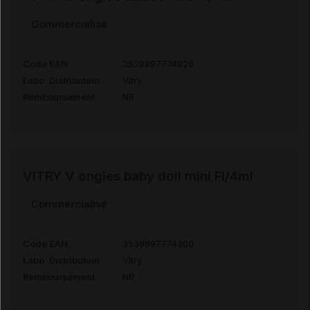
Commercialisé
Code EAN
3538897774928
Labo. Distributeur
Vitry
Remboursement
NR
VITRY V ongles baby doll mini Fl/4ml
Commercialisé
Code EAN
3538897774300
Labo. Distributeur
Vitry
Remboursement
NR