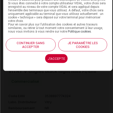
Si vous êtes connecté à votre compte utilisateur VIDAL, votre choix sera
VITRY V ongles belle étoile mini Fl/4ml
enregistré au niveau de votre compte VIDAL et sera appliqué depuis
l’ensemble des terminaux que vous utilisez. A défaut, votre choix sera
uniquement applicable au terminal que vous utilisez actuellement : un
Supprimé
cookie « technique » sera déposé sur votre terminal pour mémoriser
votre choix.
Pour en savoir plus sur l’utilisation des cookies et autres traceurs
similaires, ou retirer à tout moment votre consentement à leur usage,
Code EAN
3538896358860
nous vous invitons à vous rendre sur notre
Politique cookies
.
Labo. Distributeur
Vitry
Remboursement
NR
CONTINUER SANS
JE PARAMÈTRE LES
ACCEPTER
COOKIES
J'ACCEPTE
VITRY V ongles black night mini Fl/4ml
Commercialisé
Code EAN
3538897774324
Labo. Distributeur
Vitry
Remboursement
NR