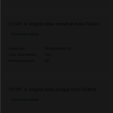
VITRY V ongles bleu minéral mini Fl/4ml
Commercialisé
Code EAN
3538896358754
Labo. Distributeur
Vitry
Remboursement
NR
VITRY V ongles bleu orage mini Fl/4ml
Commercialisé