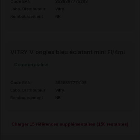
Code EAN
3538897775208
Labo. Distributeur
Vitry
Remboursement
NR
VITRY V ongles bleu éclatant mini Fl/4ml
Commercialisé
Code EAN
3538897774195
Labo. Distributeur
Vitry
Remboursement
NR
Charger 15 références supplémentaires (150 restantes)