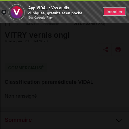
App VIDAL : Vos outils
Installer
×
cliniques, gratuits et en poche.
Sur Google Play
VITRY vernis ongl
DM & Parapharmacie
VITRY vernis ongl
Mise à jour : 23 juillet 2026
Copier l'url
COMMERCIALISÉ
Classification paramédicale VIDAL
Email
Non renseigné
Sommaire