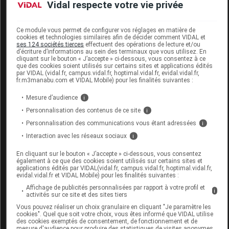
Vidal respecte votre vie privée
Code EAN
3538896359386
Ce module vous permet de configurer vos réglages en matière de
Labo. Distributeur
Vitry
cookies et technologies similaires afin de décider comment VIDAL et
ses 124 sociétés tierces
effectuent des opérations de lecture et/ou
Remboursement
NR
d’écriture d’informations au sein des terminaux que vous utilisez. En
cliquant sur le bouton « J’accepte » ci-dessous, vous consentez à ce
que des cookies soient utilisés sur certains sites et applications édités
par VIDAL (vidal.fr, campus.vidal.fr, hoptimal.vidal.fr, evidal.vidal.fr,
fr.m3manabu.com et VIDAL Mobile) pour les finalités suivantes :
Mesure d’audience
i
VITRY V ongles beautiful mini Fl/4ml
Personnalisation des contenus de ce site
i
Personnalisation des communications vous étant adressées
i
Supprimé
Interaction avec les réseaux sociaux
i
En cliquant sur le bouton « J’accepte » ci-dessous, vous consentez
Code EAN
3538896358952
également à ce que des cookies soient utilisés sur certains sites et
applications édités par VIDAL(vidal.fr, campus.vidal.fr, hoptimal.vidal.fr,
Labo. Distributeur
Vitry
evidal.vidal.fr et VIDAL Mobile) pour les finalités suivantes :
Remboursement
NR
Affichage de publicités personnalisées par rapport à votre profil et
i
activités sur ce site et des sites tiers
Vous pouvez réaliser un choix granulaire en cliquant "Je paramètre les
cookies". Quel que soit votre choix, vous êtes informé que VIDAL utilise
des cookies exemptés de consentement, de fonctionnement et de
mesure d'audience pour produire des statistiques de visites anonymes.