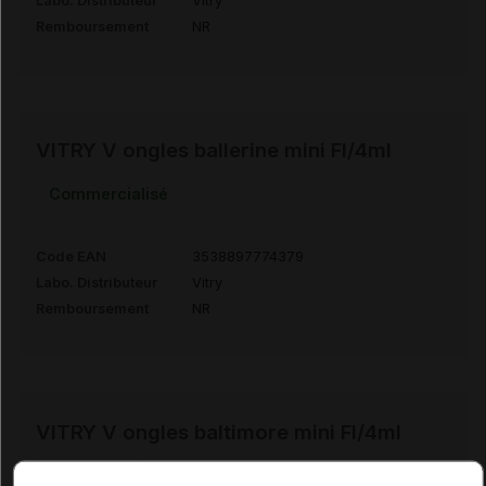
Labo. Distributeur
Vitry
Remboursement
NR
VITRY V ongles ballerine mini Fl/4ml
Commercialisé
Code EAN
3538897774379
Labo. Distributeur
Vitry
Remboursement
NR
VITRY V ongles baltimore mini Fl/4ml
Supprimé