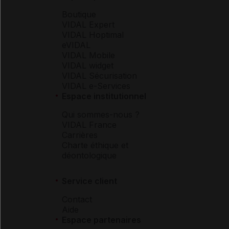
Boutique
VIDAL Expert
VIDAL Hoptimal
eVIDAL
VIDAL Mobile
VIDAL widget
VIDAL Sécurisation
VIDAL e-Services
Espace institutionnel
Qui sommes-nous ?
VIDAL France
Carrières
Charte éthique et
déontologique
Service client
Contact
Aide
Espace partenaires