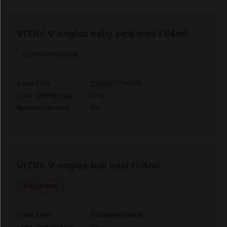
VITRY V ongles baby pink mini Fl/4ml
Commercialisé
Code EAN
3538897774676
Labo. Distributeur
Vitry
Remboursement
NR
VITRY V ongles bali mini Fl/4ml
Supprimé
Code EAN
3538896359409