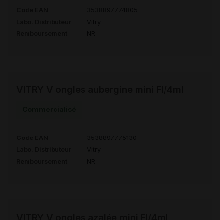
Code EAN
3538897774805
Labo. Distributeur
Vitry
Remboursement
NR
VITRY V ongles aubergine mini Fl/4ml
Commercialisé
Code EAN
3538897775130
Labo. Distributeur
Vitry
Remboursement
NR
VITRY V ongles azalée mini Fl/4ml