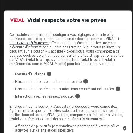
Code EAN
3538897794056
Labo. Distributeur
Vitry
Vidal respecte votre vie privée
Remboursement
NR
Ce module vous permet de configurer vos réglages en matière de
cookies et technologies similaires afin de décider comment VIDAL et
ses 124 sociétés tierces
effectuent des opérations de lecture et/ou
d’écriture d’informations au sein des terminaux que vous utilisez. En
cliquant sur le bouton « J’accepte » ci-dessous, vous consentez à ce
que des cookies soient utilisés sur certains sites et applications édités
par VIDAL (vidal.fr, campus.vidal.fr, hoptimal.vidal.fr, evidal.vidal.fr,
Laboratoire
fr.m3manabu.com et VIDAL Mobile) pour les finalités suivantes :
Mesure d’audience
i
Vitry
Personnalisation des contenus de ce site
i
Personnalisation des communications vous étant adressées
i
Voir la fiche laboratoire
Interaction avec les réseaux sociaux
i
En cliquant sur le bouton « J’accepte » ci-dessous, vous consentez
également à ce que des cookies soient utilisés sur certains sites et
applications édités par VIDAL(vidal.fr, campus.vidal.fr, hoptimal.vidal.fr,
evidal.vidal.fr et VIDAL Mobile) pour les finalités suivantes :
Affichage de publicités personnalisées par rapport à votre profil et
i
activités sur ce site et des sites tiers