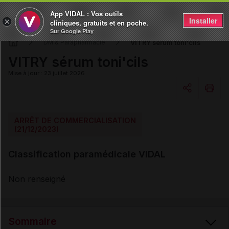
App VIDAL : Vos outils
Installer
×
cliniques, gratuits et en poche.
Sur Google Play
VITRY sérum toni'cils
DM & Parapharmacie
VITRY sérum toni'cils
Mise à jour : 23 juillet 2026
Copier l'url
ARRÊT DE COMMERCIALISATION
(21/12/2023)
Email
Classification paramédicale VIDAL
Non renseigné
Sommaire