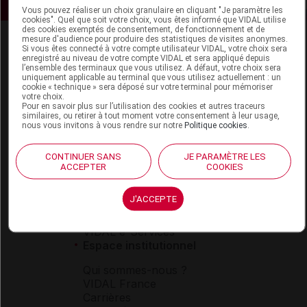
Vous pouvez réaliser un choix granulaire en cliquant "Je paramètre les
cookies". Quel que soit votre choix, vous êtes informé que VIDAL utilise
des cookies exemptés de consentement, de fonctionnement et de
mesure d'audience pour produire des statistiques de visites anonymes.
Si vous êtes connecté à votre compte utilisateur VIDAL, votre choix sera
enregistré au niveau de votre compte VIDAL et sera appliqué depuis
l’ensemble des terminaux que vous utilisez. A défaut, votre choix sera
uniquement applicable au terminal que vous utilisez actuellement : un
cookie « technique » sera déposé sur votre terminal pour mémoriser
votre choix.
Pour en savoir plus sur l’utilisation des cookies et autres traceurs
Espace produit
similaires, ou retirer à tout moment votre consentement à leur usage,
nous vous invitons à vous rendre sur notre
Politique cookies
.
Boutique
VIDAL Expert
CONTINUER SANS
JE PARAMÈTRE LES
VIDAL Hoptimal
ACCEPTER
COOKIES
eVIDAL
VIDAL Mobile
J'ACCEPTE
VIDAL widget
VIDAL Sécurisation
VIDAL e-Services
Espace institutionnel
Qui sommes-nous ?
VIDAL France
Carrières