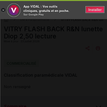
App VIDAL : Vos outils
Installer
×
cliniques, gratuits et en poche.
Sur Google Play
VITRY FLASH BACK R&N lunette
DM & Parapharmacie
VITRY FLASH BACK R&N lunette
Diop 2,50 lecture
Mise à jour : 23 juillet 2026
Copier l'url
COMMERCIALISÉ
Classification paramédicale VIDAL
Email
Non renseigné
Sommaire