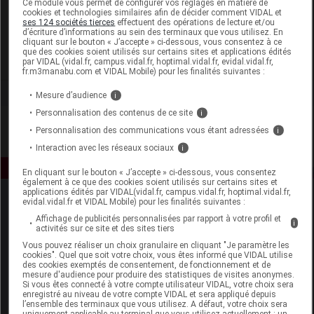
Ce module vous permet de configurer vos réglages en matière de
cookies et technologies similaires afin de décider comment VIDAL et
ses 124 sociétés tierces
effectuent des opérations de lecture et/ou
Vitry
d’écriture d’informations au sein des terminaux que vous utilisez. En
cliquant sur le bouton « J’accepte » ci-dessous, vous consentez à ce
que des cookies soient utilisés sur certains sites et applications édités
Voir la fiche laboratoire
par VIDAL (vidal.fr, campus.vidal.fr, hoptimal.vidal.fr, evidal.vidal.fr,
fr.m3manabu.com et VIDAL Mobile) pour les finalités suivantes :
Mesure d’audience
i
Personnalisation des contenus de ce site
i
Personnalisation des communications vous étant adressées
i
Interaction avec les réseaux sociaux
i
En cliquant sur le bouton « J’accepte » ci-dessous, vous consentez
également à ce que des cookies soient utilisés sur certains sites et
applications édités par VIDAL(vidal.fr, campus.vidal.fr, hoptimal.vidal.fr,
evidal.vidal.fr et VIDAL Mobile) pour les finalités suivantes :
Affichage de publicités personnalisées par rapport à votre profil et
i
activités sur ce site et des sites tiers
Vous pouvez réaliser un choix granulaire en cliquant "Je paramètre les
cookies". Quel que soit votre choix, vous êtes informé que VIDAL utilise
des cookies exemptés de consentement, de fonctionnement et de
Espace produit
mesure d'audience pour produire des statistiques de visites anonymes.
Si vous êtes connecté à votre compte utilisateur VIDAL, votre choix sera
enregistré au niveau de votre compte VIDAL et sera appliqué depuis
Boutique
l’ensemble des terminaux que vous utilisez. A défaut, votre choix sera
VIDAL Expert
uniquement applicable au terminal que vous utilisez actuellement : un