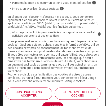
Personnalisation des communications vous étant adressées
i
Interaction avec les réseaux sociaux
i
En cliquant sur le bouton « J’accepte » ci-dessous, vous consentez
Laboratoire
également à ce que des cookies soient utilisés sur certains sites et
applications édités par VIDAL(vidal.fr, campus.vidal.fr, hoptimal.vidal.fr,
evidal.vidal.fr et VIDAL Mobile) pour les finalités suivantes :
Virbac
Affichage de publicités personnalisées par rapport à votre profil et
i
activités sur ce site et des sites tiers
Vous pouvez réaliser un choix granulaire en cliquant "Je paramètre les
Voir la fiche laboratoire
cookies". Quel que soit votre choix, vous êtes informé que VIDAL utilise
des cookies exemptés de consentement, de fonctionnement et de
mesure d'audience pour produire des statistiques de visites anonymes.
Si vous êtes connecté à votre compte utilisateur VIDAL, votre choix sera
enregistré au niveau de votre compte VIDAL et sera appliqué depuis
l’ensemble des terminaux que vous utilisez. A défaut, votre choix sera
uniquement applicable au terminal que vous utilisez actuellement : un
cookie « technique » sera déposé sur votre terminal pour mémoriser
votre choix.
Pour en savoir plus sur l’utilisation des cookies et autres traceurs
similaires, ou retirer à tout moment votre consentement à leur usage,
nous vous invitons à vous rendre sur notre
Politique cookies
.
CONTINUER SANS
JE PARAMÈTRE LES
ACCEPTER
COOKIES