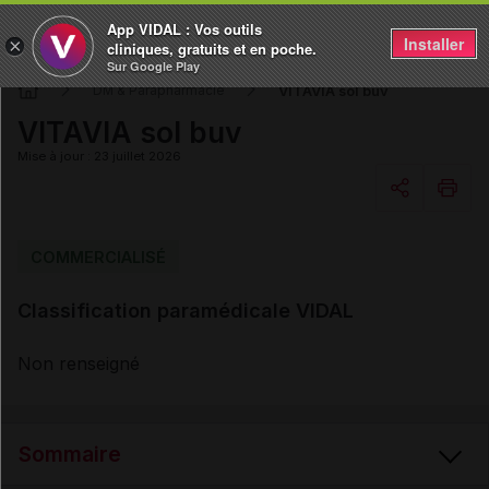
App VIDAL : Vos outils
Installer
×
cliniques, gratuits et en poche.
Sur Google Play
VITAVIA sol buv
DM & Parapharmacie
VITAVIA sol buv
Mise à jour : 23 juillet 2026
Copier l'url
COMMERCIALISÉ
Classification paramédicale VIDAL
Email
Non renseigné
Sommaire