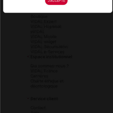
J'ACCEPTE
Espace produit
Boutique
VIDAL Expert
VIDAL Hoptimal
eVIDAL
VIDAL Mobile
VIDAL widget
VIDAL Sécurisation
VIDAL e-Services
Espace institutionnel
Qui sommes-nous ?
VIDAL France
Carrières
Charte éthique et
déontologique
Service client
Contact
Aide