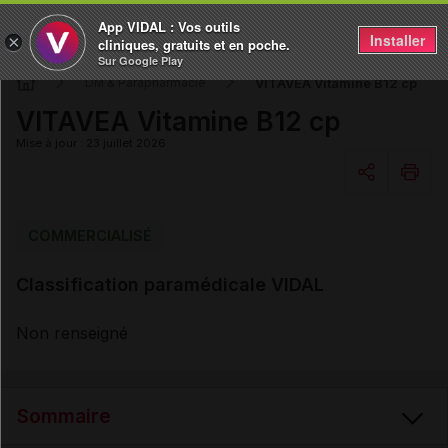
App VIDAL : Vos outils
Installer
×
cliniques, gratuits et en poche.
Sur Google Play
VITAVEA Vitamine B12 cp
DM & Parapharmacie
VITAVEA Vitamine B12 cp
Mise à jour : 23 juillet 2026
Copier l'url
COMMERCIALISÉ
Classification paramédicale VIDAL
Email
Non renseigné
Sommaire