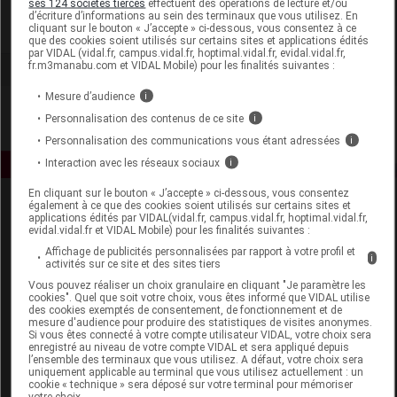
ses 124 sociétés tierces
effectuent des opérations de lecture et/ou
d’écriture d’informations au sein des terminaux que vous utilisez. En
cliquant sur le bouton « J’accepte » ci-dessous, vous consentez à ce
Voir la fiche laboratoire
que des cookies soient utilisés sur certains sites et applications édités
par VIDAL (vidal.fr, campus.vidal.fr, hoptimal.vidal.fr, evidal.vidal.fr,
fr.m3manabu.com et VIDAL Mobile) pour les finalités suivantes :
Mesure d’audience
i
Personnalisation des contenus de ce site
i
Personnalisation des communications vous étant adressées
i
Interaction avec les réseaux sociaux
i
En cliquant sur le bouton « J’accepte » ci-dessous, vous consentez
également à ce que des cookies soient utilisés sur certains sites et
applications édités par VIDAL(vidal.fr, campus.vidal.fr, hoptimal.vidal.fr,
evidal.vidal.fr et VIDAL Mobile) pour les finalités suivantes :
Affichage de publicités personnalisées par rapport à votre profil et
i
activités sur ce site et des sites tiers
Vous pouvez réaliser un choix granulaire en cliquant "Je paramètre les
Espace produit
cookies". Quel que soit votre choix, vous êtes informé que VIDAL utilise
des cookies exemptés de consentement, de fonctionnement et de
mesure d'audience pour produire des statistiques de visites anonymes.
Boutique
Si vous êtes connecté à votre compte utilisateur VIDAL, votre choix sera
VIDAL Expert
enregistré au niveau de votre compte VIDAL et sera appliqué depuis
l’ensemble des terminaux que vous utilisez. A défaut, votre choix sera
VIDAL Hoptimal
uniquement applicable au terminal que vous utilisez actuellement : un
eVIDAL
cookie « technique » sera déposé sur votre terminal pour mémoriser
votre choix.