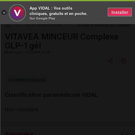
App VIDAL : Vos outils
Installer
×
cliniques, gratuits et en poche.
Sur Google Play
VITAVEA MINCEUR Complexe 
DM & Parapharmacie
VITAVEA MINCEUR Complexe
GLP-1 gél
Mise à jour : 23 juillet 2026
Copier l'url
COMMERCIALISÉ
Classification paramédicale VIDAL
Email
Non renseigné
Sommaire