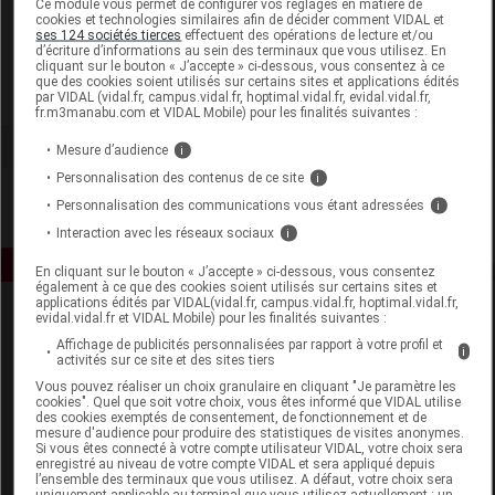
Ce module vous permet de configurer vos réglages en matière de
cookies et technologies similaires afin de décider comment VIDAL et
ses 124 sociétés tierces
effectuent des opérations de lecture et/ou
Havea Pharma
d’écriture d’informations au sein des terminaux que vous utilisez. En
cliquant sur le bouton « J’accepte » ci-dessous, vous consentez à ce
que des cookies soient utilisés sur certains sites et applications édités
Voir la fiche laboratoire
par VIDAL (vidal.fr, campus.vidal.fr, hoptimal.vidal.fr, evidal.vidal.fr,
fr.m3manabu.com et VIDAL Mobile) pour les finalités suivantes :
Mesure d’audience
i
Personnalisation des contenus de ce site
i
Personnalisation des communications vous étant adressées
i
Interaction avec les réseaux sociaux
i
En cliquant sur le bouton « J’accepte » ci-dessous, vous consentez
également à ce que des cookies soient utilisés sur certains sites et
applications édités par VIDAL(vidal.fr, campus.vidal.fr, hoptimal.vidal.fr,
evidal.vidal.fr et VIDAL Mobile) pour les finalités suivantes :
Affichage de publicités personnalisées par rapport à votre profil et
i
activités sur ce site et des sites tiers
Vous pouvez réaliser un choix granulaire en cliquant "Je paramètre les
cookies". Quel que soit votre choix, vous êtes informé que VIDAL utilise
des cookies exemptés de consentement, de fonctionnement et de
Espace produit
mesure d'audience pour produire des statistiques de visites anonymes.
Si vous êtes connecté à votre compte utilisateur VIDAL, votre choix sera
enregistré au niveau de votre compte VIDAL et sera appliqué depuis
Boutique
l’ensemble des terminaux que vous utilisez. A défaut, votre choix sera
VIDAL Expert
uniquement applicable au terminal que vous utilisez actuellement : un