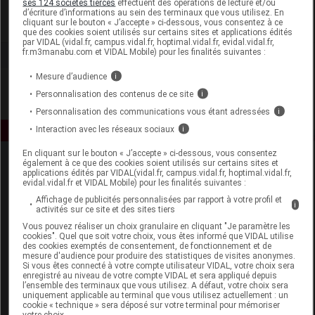
ses 124 sociétés tierces
effectuent des opérations de lecture et/ou
d’écriture d’informations au sein des terminaux que vous utilisez. En
cliquant sur le bouton « J’accepte » ci-dessous, vous consentez à ce
Voir la fiche laboratoire
que des cookies soient utilisés sur certains sites et applications édités
par VIDAL (vidal.fr, campus.vidal.fr, hoptimal.vidal.fr, evidal.vidal.fr,
fr.m3manabu.com et VIDAL Mobile) pour les finalités suivantes :
Mesure d’audience
i
Personnalisation des contenus de ce site
i
Personnalisation des communications vous étant adressées
i
Interaction avec les réseaux sociaux
i
En cliquant sur le bouton « J’accepte » ci-dessous, vous consentez
également à ce que des cookies soient utilisés sur certains sites et
applications édités par VIDAL(vidal.fr, campus.vidal.fr, hoptimal.vidal.fr,
evidal.vidal.fr et VIDAL Mobile) pour les finalités suivantes :
Affichage de publicités personnalisées par rapport à votre profil et
i
activités sur ce site et des sites tiers
Vous pouvez réaliser un choix granulaire en cliquant "Je paramètre les
Espace produit
cookies". Quel que soit votre choix, vous êtes informé que VIDAL utilise
des cookies exemptés de consentement, de fonctionnement et de
mesure d'audience pour produire des statistiques de visites anonymes.
Boutique
Si vous êtes connecté à votre compte utilisateur VIDAL, votre choix sera
VIDAL Expert
enregistré au niveau de votre compte VIDAL et sera appliqué depuis
l’ensemble des terminaux que vous utilisez. A défaut, votre choix sera
VIDAL Hoptimal
uniquement applicable au terminal que vous utilisez actuellement : un
eVIDAL
cookie « technique » sera déposé sur votre terminal pour mémoriser
votre choix.