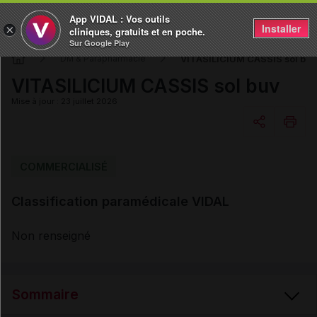
App VIDAL : Vos outils
Installer
×
cliniques, gratuits et en poche.
Sur Google Play
VITASILICIUM CASSIS sol buv
DM & Parapharmacie
VITASILICIUM CASSIS sol buv
Mise à jour : 23 juillet 2026
Copier l'url
COMMERCIALISÉ
Classification paramédicale VIDAL
Email
Non renseigné
Sommaire