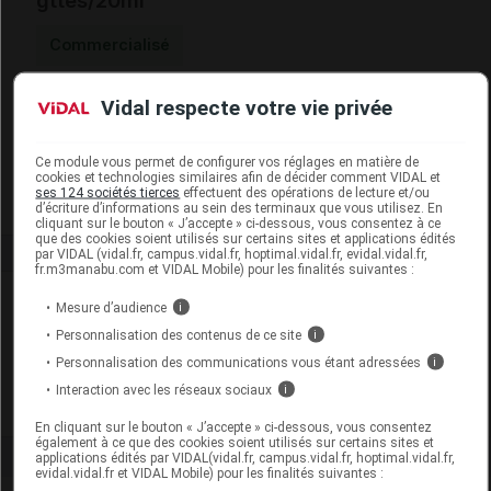
gttes/20ml
Commercialisé
Vidal respecte votre vie privée
Code EAN
3525722027120
Labo. Distributeur
Eric Favre
Remboursement
NR
Ce module vous permet de configurer vos réglages en matière de
cookies et technologies similaires afin de décider comment VIDAL et
ses 124 sociétés tierces
effectuent des opérations de lecture et/ou
d’écriture d’informations au sein des terminaux que vous utilisez. En
cliquant sur le bouton « J’accepte » ci-dessous, vous consentez à ce
que des cookies soient utilisés sur certains sites et applications édités
par VIDAL (vidal.fr, campus.vidal.fr, hoptimal.vidal.fr, evidal.vidal.fr,
fr.m3manabu.com et VIDAL Mobile) pour les finalités suivantes :
Laboratoire
Mesure d’audience
i
Personnalisation des contenus de ce site
i
Eric Favre
Personnalisation des communications vous étant adressées
i
Interaction avec les réseaux sociaux
i
Voir la fiche laboratoire
En cliquant sur le bouton « J’accepte » ci-dessous, vous consentez
également à ce que des cookies soient utilisés sur certains sites et
applications édités par VIDAL(vidal.fr, campus.vidal.fr, hoptimal.vidal.fr,
evidal.vidal.fr et VIDAL Mobile) pour les finalités suivantes :