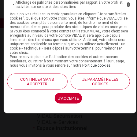
Affichage de publicités personnalisées par rapport à votre profil et
i
activités sur ce site et des sites tiers
Vous pouvez réaliser un choix granulaire en cliquant "Je paramètre les
cookies". Quel que soit votre choix, vous êtes informé que VIDAL utilise
des cookies exemptés de consentement, de fonctionnement et de
mesure d'audience pour produire des statistiques de visites anonymes.
Si vous êtes connecté à votre compte utilisateur VIDAL, votre choix sera
enregistré au niveau de votre compte VIDAL et sera appliqué depuis
l’ensemble des terminaux que vous utilisez. A défaut, votre choix sera
uniquement applicable au terminal que vous utilisez actuellement : un
cookie « technique » sera déposé sur votre terminal pour mémoriser
votre choix.
Pour en savoir plus sur l’utilisation des cookies et autres traceurs
similaires, ou retirer à tout moment votre consentement à leur usage,
nous vous invitons à vous rendre sur notre
Politique cookies
.
Espace produit
Boutique
CONTINUER SANS
JE PARAMÈTRE LES
ACCEPTER
COOKIES
VIDAL Expert
VIDAL Hoptimal
eVIDAL
J'ACCEPTE
VIDAL Mobile
VIDAL widget
VIDAL Sécurisation
VIDAL e-Services
Espace institutionnel