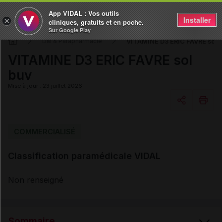
App VIDAL : Vos outils
Installer
×
cliniques, gratuits et en poche.
Sur Google Play
VITAMINE D3 ERIC FAVRE sol 
DM & Parapharmacie
VITAMINE D3 ERIC FAVRE sol
buv
Mise à jour : 23 juillet 2026
Copier l'url
COMMERCIALISÉ
Classification paramédicale VIDAL
Email
Non renseigné
Sommaire