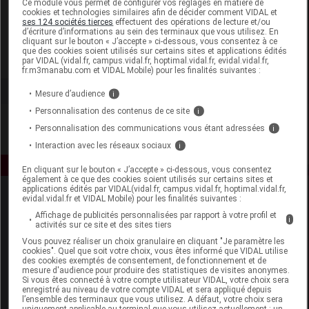
Ce module vous permet de configurer vos réglages en matière de
cookies et technologies similaires afin de décider comment VIDAL et
ses 124 sociétés tierces
effectuent des opérations de lecture et/ou
Eric Favre
d’écriture d’informations au sein des terminaux que vous utilisez. En
cliquant sur le bouton « J’accepte » ci-dessous, vous consentez à ce
que des cookies soient utilisés sur certains sites et applications édités
Voir la fiche laboratoire
par VIDAL (vidal.fr, campus.vidal.fr, hoptimal.vidal.fr, evidal.vidal.fr,
fr.m3manabu.com et VIDAL Mobile) pour les finalités suivantes :
Mesure d’audience
i
Personnalisation des contenus de ce site
i
Personnalisation des communications vous étant adressées
i
Interaction avec les réseaux sociaux
i
En cliquant sur le bouton « J’accepte » ci-dessous, vous consentez
également à ce que des cookies soient utilisés sur certains sites et
applications édités par VIDAL(vidal.fr, campus.vidal.fr, hoptimal.vidal.fr,
evidal.vidal.fr et VIDAL Mobile) pour les finalités suivantes :
Affichage de publicités personnalisées par rapport à votre profil et
i
activités sur ce site et des sites tiers
Vous pouvez réaliser un choix granulaire en cliquant "Je paramètre les
cookies". Quel que soit votre choix, vous êtes informé que VIDAL utilise
des cookies exemptés de consentement, de fonctionnement et de
Espace produit
mesure d'audience pour produire des statistiques de visites anonymes.
Si vous êtes connecté à votre compte utilisateur VIDAL, votre choix sera
enregistré au niveau de votre compte VIDAL et sera appliqué depuis
Boutique
l’ensemble des terminaux que vous utilisez. A défaut, votre choix sera
VIDAL Expert
uniquement applicable au terminal que vous utilisez actuellement : un