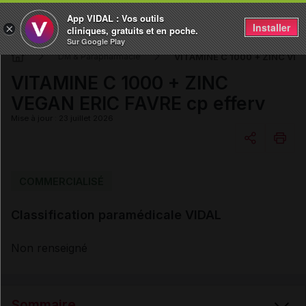
App VIDAL : Vos outils
Installer
×
cliniques, gratuits et en poche.
Sur Google Play
VITAMINE C 1000 + ZINC VEGA
DM & Parapharmacie
VITAMINE C 1000 + ZINC
VEGAN ERIC FAVRE cp efferv
Mise à jour : 23 juillet 2026
Copier l'url
COMMERCIALISÉ
Classification paramédicale VIDAL
Email
Non renseigné
Sommaire