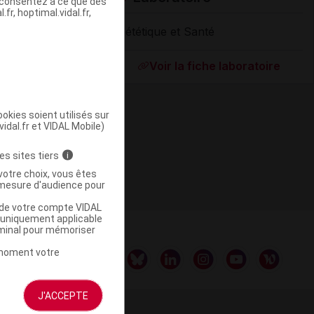
s consentez à ce que des
fr, hoptimal.vidal.fr,
Diététique et Santé
Supprimé
Voir la fiche laboratoire
okies soient utilisés sur
vidal.fr et VIDAL Mobile)
es sites tiers
i
votre choix, vous êtes
mesure d'audience pour
u de votre compte VIDAL
a uniquement applicable
rminal pour mémoriser
t moment votre
J'ACCEPTE