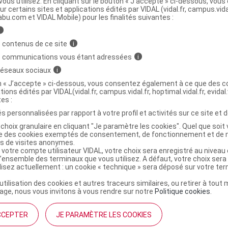
ministratives
ous utilisez. En cliquant sur le bouton « J’accepte » ci-dessous, vou
ur certains sites et applications édités par VIDAL (vidal.fr, campus.vidal.
abu.com et VIDAL Mobile) pour les finalités suivantes :
i
sserole Tis B/100g
 contenus de ce site
i
s communications vous étant adressées
i
6179075
 réseaux sociaux
i
3401561790756
on « J’accepte » ci-dessous, vous consentez également à ce que des co
tions édités par VIDAL(vidal.fr, campus.vidal.fr, hoptimal.vidal.fr, evidal.
3175681003750
tes :
r
Diététique et Santé
s personnalisées par rapport à votre profil et activités sur ce site et d
NR
choix granulaire en cliquant "Je paramètre les cookies". Quel que soit 
ise des cookies exemptés de consentement, de fonctionnement et de 
es de visites anonymes.
 votre compte utilisateur VIDAL, votre choix sera enregistré au nivea
l’ensemble des terminaux que vous utilisez. A défaut, votre choix ser
ilisez actuellement : un cookie « technique » sera déposé sur votre te
’utilisation des cookies et autres traceurs similaires, ou retirer à tou
ge, nous vous invitons à vous rendre sur notre
Politique cookies
.
CCEPTER
JE PARAMÈTRE LES COOKIES