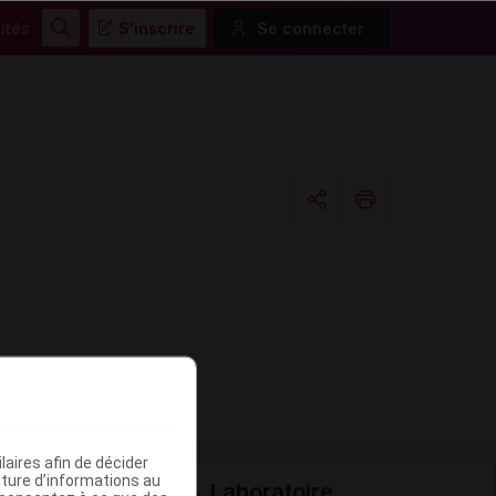
ités
S'inscrire
Se connecter
Rechercher
Copier l'url
Email
aires afin de décider
iture d’informations au
Laboratoire