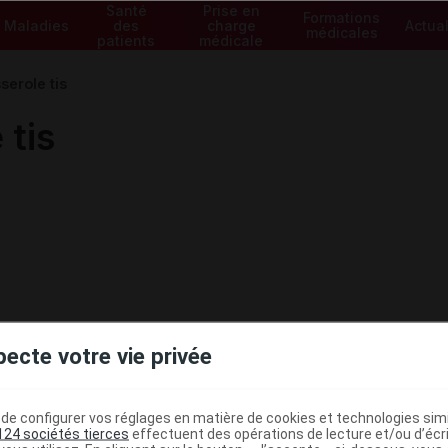
Santé
Prise en
Formations
Maladies
des
charge
Actual
médicales
patients
médicale
erole tis
tis
pecte votre vie privée
e configurer vos réglages en matière de cookies et technologies simil
124 sociétés tierces
effectuent des opérations de lecture et/ou d’écr