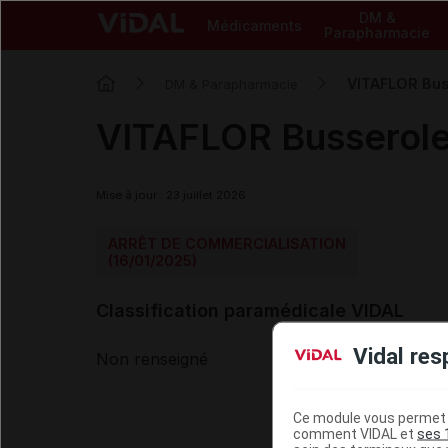
DM &
Médicaments
Parapharmacie
VITAFLOR Buss
DM & Parapharmacie
VITAFLOR Busserole 
Mise à jour : 23 juillet 2026
ARRÊT DE COMMERCIALISATION
(16/01/2025)
Classification paramédicale VIDAL
Vidal res
Non renseigné
Ce module vous permet d
comment VIDAL et
ses 