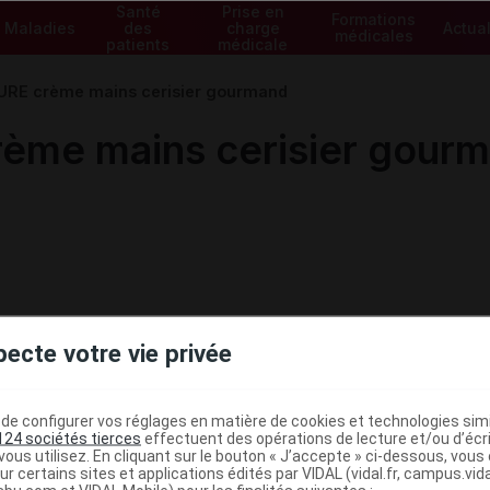
Santé
Prise en
Formations
Maladies
des
charge
Actual
médicales
patients
médicale
RE crème mains cerisier gourmand
ème mains cerisier gour
pecte votre vie privée
e configurer vos réglages en matière de cookies et technologies simil
124 sociétés tierces
effectuent des opérations de lecture et/ou d’écr
ous utilisez. En cliquant sur le bouton « J’accepte » ci-dessous, vou
ministratives
ur certains sites et applications édités par VIDAL (vidal.fr, campus.vidal.