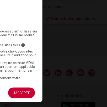
Pharmavance
ommercialisé
Voir la fiche laboratoire
okies soient utilisés sur
vidal.fr et VIDAL Mobile)
es sites tiers
i
votre choix, vous êtes
mesure d'audience pour
u de votre compte VIDAL
a uniquement applicable
rminal pour mémoriser
t moment votre
J'ACCEPTE
rtenaires
Vidal Mobile
 logiciel