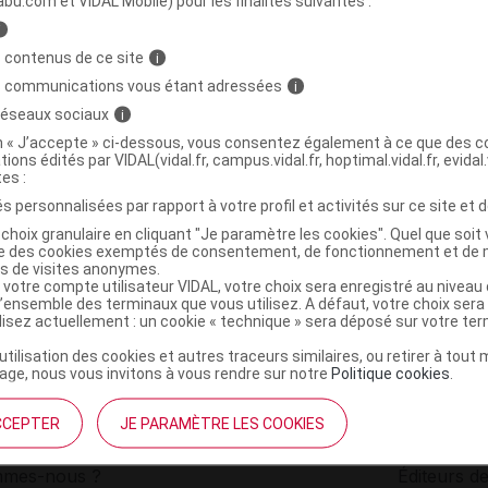
abu.com et VIDAL Mobile) pour les finalités suivantes :
i
TURE Cr mains cerisier gourmand T/30ml
C
 contenus de ce site
i
s communications vous étant adressées
i
 réseaux sociaux
i
3700970205883
on « J’accepte » ci-dessous, vous consentez également à ce que des co
r
Pharmavance
tions édités par VIDAL(vidal.fr, campus.vidal.fr, hoptimal.vidal.fr, evidal.
NR
tes :
s personnalisées par rapport à votre profil et activités sur ce site et d
choix granulaire en cliquant "Je paramètre les cookies". Quel que soit 
ise des cookies exemptés de consentement, de fonctionnement et de 
es de visites anonymes.
 votre compte utilisateur VIDAL, votre choix sera enregistré au nivea
l’ensemble des terminaux que vous utilisez. A défaut, votre choix ser
ilisez actuellement : un cookie « technique » sera déposé sur votre te
’utilisation des cookies et autres traceurs similaires, ou retirer à tou
ge, nous vous invitons à vous rendre sur notre
Politique cookies
.
CCEPTER
JE PARAMÈTRE LES COOKIES
institutionnel
Espace pa
mmes-nous ?
Éditeurs de