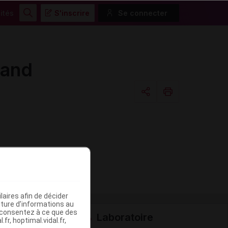
ités
S'inscrire
Se connecter
Rechercher
mand
Copier l'url
Email
aires afin de décider
iture d’informations au
s consentez à ce que des
Laboratoire
fr, hoptimal.vidal.fr,