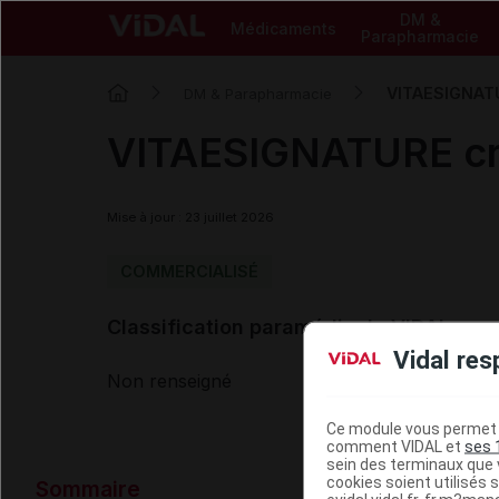
DM &
Médicaments
Parapharmacie
VITAESIGNATU
DM & Parapharmacie
VITAESIGNATURE cr
Mise à jour : 23 juillet 2026
COMMERCIALISÉ
Classification paramédicale VIDAL
Vidal res
Non renseigné
Ce module vous permet d
comment VIDAL et
ses 
sein des terminaux que v
Données ad
cookies soient utilisés s
Sommaire