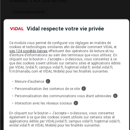
classic TXS 5/6 B/100
Commercialisé
Vidal respecte votre vie privée
Code EAN
3665066000158
Labo. Distributeur
Oxypharm
Remboursement
NR
Ce module vous permet de configurer vos réglages en matière de
cookies et technologies similaires afin de décider comment VIDAL et
ses 124 sociétés tierces
effectuent des opérations de lecture et/ou
d’écriture d’informations au sein des terminaux que vous utilisez. En
cliquant sur le bouton « J’accepte » ci-dessous, vous consentez à ce
que des cookies soient utilisés sur certains sites et applications édités
par VIDAL (vidal.fr, campus.vidal.fr, hoptimal.vidal.fr, evidal.vidal.fr,
fr.m3manabu.com et VIDAL Mobile) pour les finalités suivantes :
Laboratoire
Mesure d’audience
i
Personnalisation des contenus de ce site
i
Oxypharm
Personnalisation des communications vous étant adressées
i
Interaction avec les réseaux sociaux
i
Voir la fiche laboratoire
En cliquant sur le bouton « J’accepte » ci-dessous, vous consentez
également à ce que des cookies soient utilisés sur certains sites et
applications édités par VIDAL(vidal.fr, campus.vidal.fr, hoptimal.vidal.fr,
evidal.vidal.fr et VIDAL Mobile) pour les finalités suivantes :