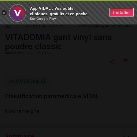
App VIDAL : Vos outils
Installer
×
cliniques, gratuits et en poche.
Sur Google Play
VITADOMIA gant vinyl sans po
DM & Parapharmacie
VITADOMIA gant vinyl sans
poudre classic
Mise à jour : 23 juillet 2026
Copier l'url
COMMERCIALISÉ
Classification paramédicale VIDAL
Email
Non renseigné
Sommaire