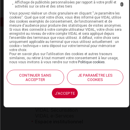
Affichage de publicités personnalisées par rapport à votre profil et
i
activités sur ce site et des sites tiers
Vous pouvez réaliser un choix granulaire en cliquant "Je paramètre les
cookies". Quel que soit votre choix, vous êtes informé que VIDAL utilise
des cookies exemptés de consentement, de fonctionnement et de
mesure d'audience pour produire des statistiques de visites anonymes.
Si vous êtes connecté à votre compte utilisateur VIDAL, votre choix sera
enregistré au niveau de votre compte VIDAL et sera appliqué depuis
l’ensemble des terminaux que vous utilisez. A défaut, votre choix sera
uniquement applicable au terminal que vous utilisez actuellement : un
cookie « technique » sera déposé sur votre terminal pour mémoriser
votre choix.
Pour en savoir plus sur l’utilisation des cookies et autres traceurs
similaires, ou retirer à tout moment votre consentement à leur usage,
nous vous invitons à vous rendre sur notre
Politique cookies
.
Espace produit
Boutique
CONTINUER SANS
JE PARAMÈTRE LES
ACCEPTER
COOKIES
VIDAL Expert
VIDAL Hoptimal
eVIDAL
J'ACCEPTE
VIDAL Mobile
VIDAL widget
VIDAL Sécurisation
VIDAL e-Services
Espace institutionnel