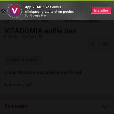
App VIDAL : Vos outils
Installer
×
cliniques, gratuits et en poche.
Sur Google Play
VITADOMIA enfile bas
DM & Parapharmacie
VITADOMIA enfile bas
Mise à jour : 23 juillet 2026
Copier l'url
COMMERCIALISÉ
Classification paramédicale VIDAL
Email
Non renseigné
Sommaire