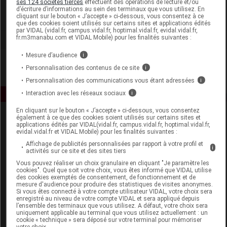
ses 124 sociétés tierces
effectuent des opérations de lecture et/ou
d’écriture d’informations au sein des terminaux que vous utilisez. En
cliquant sur le bouton « J’accepte » ci-dessous, vous consentez à ce
Voir la fiche laboratoire
que des cookies soient utilisés sur certains sites et applications édités
par VIDAL (vidal.fr, campus.vidal.fr, hoptimal.vidal.fr, evidal.vidal.fr,
fr.m3manabu.com et VIDAL Mobile) pour les finalités suivantes :
Mesure d’audience
i
Personnalisation des contenus de ce site
i
Personnalisation des communications vous étant adressées
i
Interaction avec les réseaux sociaux
i
En cliquant sur le bouton « J’accepte » ci-dessous, vous consentez
également à ce que des cookies soient utilisés sur certains sites et
applications édités par VIDAL(vidal.fr, campus.vidal.fr, hoptimal.vidal.fr,
evidal.vidal.fr et VIDAL Mobile) pour les finalités suivantes :
Affichage de publicités personnalisées par rapport à votre profil et
i
activités sur ce site et des sites tiers
Vous pouvez réaliser un choix granulaire en cliquant "Je paramètre les
Espace produit
cookies". Quel que soit votre choix, vous êtes informé que VIDAL utilise
des cookies exemptés de consentement, de fonctionnement et de
mesure d'audience pour produire des statistiques de visites anonymes.
Boutique
Si vous êtes connecté à votre compte utilisateur VIDAL, votre choix sera
VIDAL Expert
enregistré au niveau de votre compte VIDAL et sera appliqué depuis
l’ensemble des terminaux que vous utilisez. A défaut, votre choix sera
VIDAL Hoptimal
uniquement applicable au terminal que vous utilisez actuellement : un
eVIDAL
cookie « technique » sera déposé sur votre terminal pour mémoriser
votre choix.