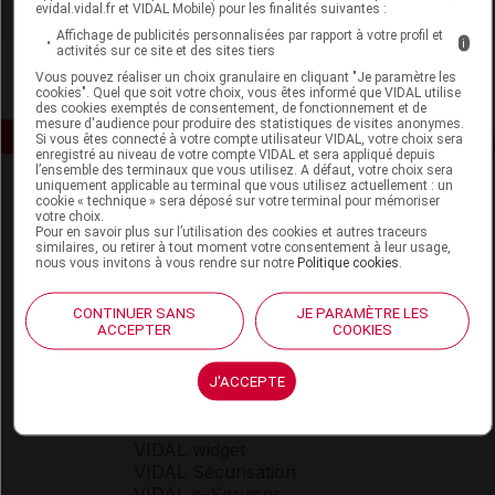
evidal.vidal.fr et VIDAL Mobile) pour les finalités suivantes :
Affichage de publicités personnalisées par rapport à votre profil et
i
activités sur ce site et des sites tiers
Vous pouvez réaliser un choix granulaire en cliquant "Je paramètre les
cookies". Quel que soit votre choix, vous êtes informé que VIDAL utilise
des cookies exemptés de consentement, de fonctionnement et de
mesure d'audience pour produire des statistiques de visites anonymes.
Si vous êtes connecté à votre compte utilisateur VIDAL, votre choix sera
enregistré au niveau de votre compte VIDAL et sera appliqué depuis
l’ensemble des terminaux que vous utilisez. A défaut, votre choix sera
uniquement applicable au terminal que vous utilisez actuellement : un
cookie « technique » sera déposé sur votre terminal pour mémoriser
votre choix.
Pour en savoir plus sur l’utilisation des cookies et autres traceurs
similaires, ou retirer à tout moment votre consentement à leur usage,
nous vous invitons à vous rendre sur notre
Politique cookies
.
Espace produit
CONTINUER SANS
JE PARAMÈTRE LES
ACCEPTER
COOKIES
Boutique
VIDAL Expert
VIDAL Hoptimal
J'ACCEPTE
eVIDAL
VIDAL Mobile
VIDAL widget
VIDAL Sécurisation
VIDAL e-Services