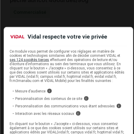
pêche abricot 4Gourdes/90g
Commercialisé
Code ACL
7778079
Vidal respecte votre vie privée
Code 13
3401577780796
Code EAN
3288132600139
Labo. Distributeur
Vitagermine
Ce module vous permet de configurer vos réglages en matière de
cookies et technologies similaires afin de décider comment VIDAL et
Remboursement
NR
ses 124 sociétés tierces
effectuent des opérations de lecture et/ou
d’écriture d’informations au sein des terminaux que vous utilisez. En
cliquant sur le bouton « J’accepte » ci-dessous, vous consentez à ce
que des cookies soient utilisés sur certains sites et applications édités
par VIDAL (vidal.fr, campus.vidal.fr, hoptimal.vidal.fr, evidal.vidal.fr,
fr.m3manabu.com et VIDAL Mobile) pour les finalités suivantes :
Mesure d’audience
i
Laboratoire
Personnalisation des contenus de ce site
i
Personnalisation des communications vous étant adressées
i
Vitagermine
Interaction avec les réseaux sociaux
i
En cliquant sur le bouton « J’accepte » ci-dessous, vous consentez
Voir la fiche laboratoire
également à ce que des cookies soient utilisés sur certains sites et
applications édités par VIDAL(vidal.fr, campus.vidal.fr, hoptimal.vidal.fr,