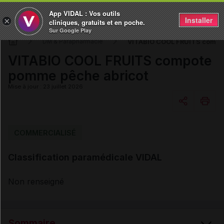
App VIDAL : Vos outils
Installer
×
cliniques, gratuits et en poche.
Sur Google Play
VITABIO COOL FRUITS compot
DM & Parapharmacie
VITABIO COOL FRUITS compote
pomme pêche abricot
Mise à jour : 23 juillet 2026
Copier l'url
COMMERCIALISÉ
Classification paramédicale VIDAL
Email
Non renseigné
Sommaire