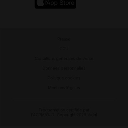
Presse
-
CGU
-
Conditions générales de vente
-
Données personnelles
-
Politique cookies
-
Mentions légales
Fréquentation certifiée par
l'ACPM/OJD
|
Copyright 2026 Vidal