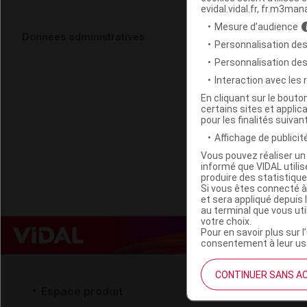
evidal.vidal.fr, fr.m3man
Mesure d’audience
VITABIO Co
Données administratives
Personnalisation des
4Gourdes/1
Personnalisation de
Interaction avec les
Code EAN
En cliquant sur le bout
certains sites et applica
Labo. Distributeu
pour les finalités suivan
Remboursement
Affichage de publicité
Vous pouvez réaliser un 
informé que VIDAL util
produire des statistiqu
Si vous êtes connecté à
et sera appliqué depuis 
au terminal que vous ut
votre choix.
Pour en savoir plus sur l
consentement à leur usa
CONTINUER SANS A
Espace produit
Espace 