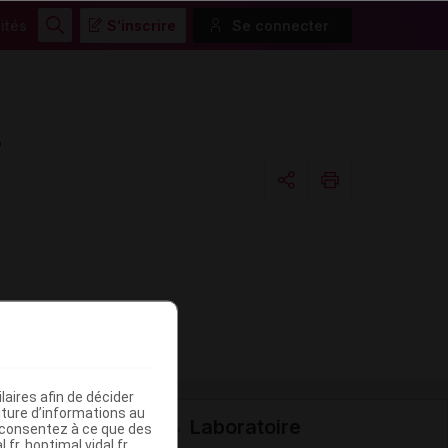
ités
S'inscrire
Se connecter
Rechercher
s
Copier l'url
Email
aires afin de décider
iture d’informations au
Laboratoire
s consentez à ce que des
fr, hoptimal.vidal.fr,