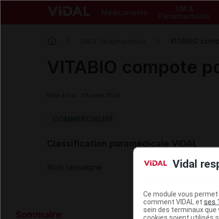
DM &
Médicaments
Parapharmacie
VITABIO comp
DM & Parapharmacie
VITABIO compote po
Mise à jour : 23 juillet 2026
COMMERCIALISÉ
Classification paramédicale VIDAL
Vidal res
Non renseigné
Ce module vous permet d
comment VIDAL et
ses 
Données ad
sein des terminaux que v
Sommaire
cookies soient utilisés s