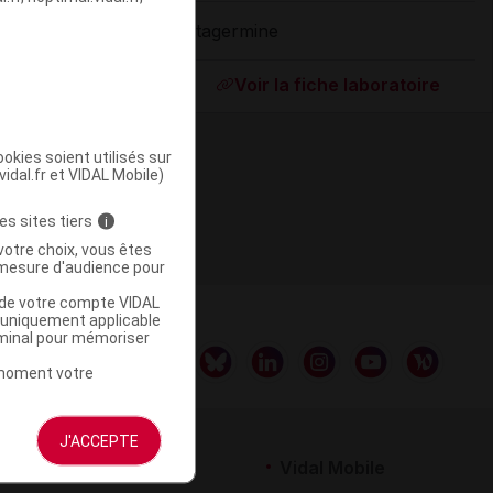
Vitagermine
ommercialisé
Voir la fiche laboratoire
okies soient utilisés sur
vidal.fr et VIDAL Mobile)
es sites tiers
i
votre choix, vous êtes
mesure d'audience pour
u de votre compte VIDAL
a uniquement applicable
rminal pour mémoriser
t moment votre
J'ACCEPTE
rtenaires
Vidal Mobile