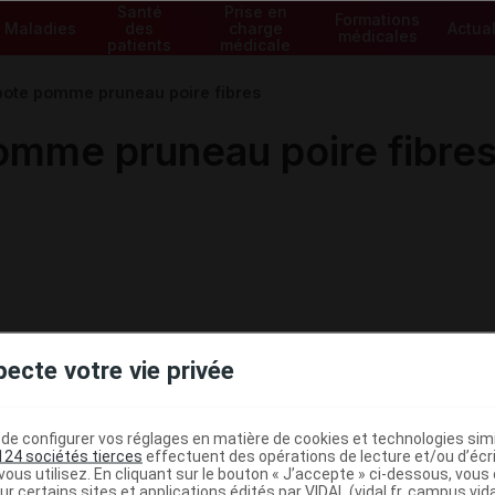
Santé
Prise en
Formations
Maladies
des
charge
Actual
médicales
patients
médicale
ote pomme pruneau poire fibres
mme pruneau poire fibre
pecte votre vie privée
e configurer vos réglages en matière de cookies et technologies simil
124 sociétés tierces
effectuent des opérations de lecture et/ou d’écr
ministratives
ous utilisez. En cliquant sur le bouton « J’accepte » ci-dessous, vou
ur certains sites et applications édités par VIDAL (vidal.fr, campus.vidal.