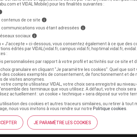
abu.com et VIDAL Mobile) pour les finalités suivantes :
i
mpote pomme pruneau poire fibres
C
 contenus de ce site
i
00g
s communications vous étant adressées
i
 réseaux sociaux
i
3288131120430
on « J’accepte » ci-dessous, vous consentez également à ce que des co
tions édités par VIDAL(vidal.fr, campus.vidal.fr, hoptimal.vidal.fr, evidal.
r
Vitagermine
tes :
NR
s personnalisées par rapport à votre profil et activités sur ce site et d
choix granulaire en cliquant "Je paramètre les cookies". Quel que soit 
ise des cookies exemptés de consentement, de fonctionnement et de 
es de visites anonymes.
 votre compte utilisateur VIDAL, votre choix sera enregistré au nivea
l’ensemble des terminaux que vous utilisez. A défaut, votre choix ser
ilisez actuellement : un cookie « technique » sera déposé sur votre te
’utilisation des cookies et autres traceurs similaires, ou retirer à tou
ge, nous vous invitons à vous rendre sur notre
Politique cookies
.
CCEPTER
JE PARAMÈTRE LES COOKIES
institutionnel
Espace pa