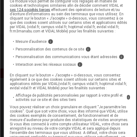
Ce module vous permet de configurer vos réglages en matière de
cookies et technologies similaires afin de décider comment VIDAL et
ses 124 sociétés tierces
effectuent des opérations de lecture et/ou
Mergens SAS
d’écriture d’informations au sein des terminaux que vous utilisez. En
cliquant sur le bouton « J’accepte » ci-dessous, vous consentez à ce
que des cookies soient utilisés sur certains sites et applications édités
Voir la fiche laboratoire
par VIDAL (vidal.fr, campus.vidal.fr, hoptimal.vidal.fr, evidal.vidal.fr,
fr.m3manabu.com et VIDAL Mobile) pour les finalités suivantes :
Mesure d’audience
i
Personnalisation des contenus de ce site
i
Personnalisation des communications vous étant adressées
i
Interaction avec les réseaux sociaux
i
En cliquant sur le bouton « J’accepte » ci-dessous, vous consentez
également à ce que des cookies soient utilisés sur certains sites et
applications édités par VIDAL(vidal.fr, campus.vidal.fr, hoptimal.vidal.fr,
evidal.vidal.fr et VIDAL Mobile) pour les finalités suivantes :
Affichage de publicités personnalisées par rapport à votre profil et
i
activités sur ce site et des sites tiers
Vous pouvez réaliser un choix granulaire en cliquant "Je paramètre les
cookies". Quel que soit votre choix, vous êtes informé que VIDAL utilise
des cookies exemptés de consentement, de fonctionnement et de
Espace produit
mesure d'audience pour produire des statistiques de visites anonymes.
Si vous êtes connecté à votre compte utilisateur VIDAL, votre choix sera
enregistré au niveau de votre compte VIDAL et sera appliqué depuis
Boutique
l’ensemble des terminaux que vous utilisez. A défaut, votre choix sera
VIDAL Expert
uniquement applicable au terminal que vous utilisez actuellement : un