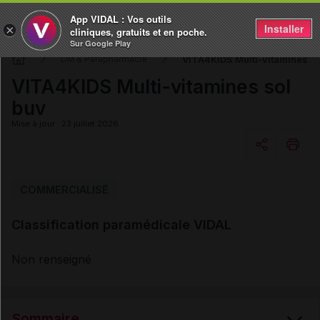
App VIDAL : Vos outils
Installer
×
cliniques, gratuits et en poche.
Sur Google Play
VITA4KIDS Multi-vitamines so
DM & Parapharmacie
VITA4KIDS Multi-vitamines sol
buv
Mise à jour : 23 juillet 2026
Copier l'url
COMMERCIALISÉ
Classification paramédicale VIDAL
Email
Non renseigné
Sommaire