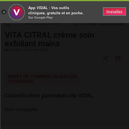
App VIDAL : Vos outils
Installer
×
cliniques, gratuits et en poche.
Sur Google Play
VITA CITRAL crème soin exfol
DM & Parapharmacie
VITA CITRAL crème soin
exfoliant mains
Mise à jour : 23 juillet 2026
Copier l'url
ARRÊT DE COMMERCIALISATION
(17/10/2025)
Email
Classification paramédicale VIDAL
Non renseigné