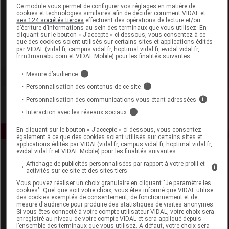
Laboratoire
Ce module vous permet de configurer vos réglages en matière de
cookies et technologies similaires afin de décider comment VIDAL et
ses 124 sociétés tierces
effectuent des opérations de lecture et/ou
d’écriture d’informations au sein des terminaux que vous utilisez. En
Asepta
cliquant sur le bouton « J’accepte » ci-dessous, vous consentez à ce
que des cookies soient utilisés sur certains sites et applications édités
par VIDAL (vidal.fr, campus.vidal.fr, hoptimal.vidal.fr, evidal.vidal.fr,
Voir la fiche laboratoire
fr.m3manabu.com et VIDAL Mobile) pour les finalités suivantes :
Mesure d’audience
i
Personnalisation des contenus de ce site
i
Personnalisation des communications vous étant adressées
i
Interaction avec les réseaux sociaux
i
En cliquant sur le bouton « J’accepte » ci-dessous, vous consentez
également à ce que des cookies soient utilisés sur certains sites et
applications édités par VIDAL(vidal.fr, campus.vidal.fr, hoptimal.vidal.fr,
evidal.vidal.fr et VIDAL Mobile) pour les finalités suivantes :
Affichage de publicités personnalisées par rapport à votre profil et
i
activités sur ce site et des sites tiers
Vous pouvez réaliser un choix granulaire en cliquant "Je paramètre les
cookies". Quel que soit votre choix, vous êtes informé que VIDAL utilise
des cookies exemptés de consentement, de fonctionnement et de
mesure d'audience pour produire des statistiques de visites anonymes.
Espace produit
Si vous êtes connecté à votre compte utilisateur VIDAL, votre choix sera
enregistré au niveau de votre compte VIDAL et sera appliqué depuis
Boutique
l’ensemble des terminaux que vous utilisez. A défaut, votre choix sera