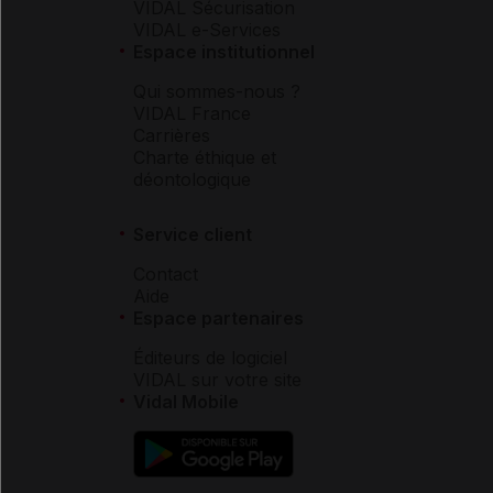
VIDAL Sécurisation
VIDAL e-Services
Espace institutionnel
Qui sommes-nous ?
VIDAL France
Carrières
Charte éthique et
déontologique
Service client
Contact
Aide
Espace partenaires
Éditeurs de logiciel
VIDAL sur votre site
Vidal Mobile