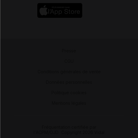
Presse
-
CGU
-
Conditions générales de vente
-
Données personnelles
-
Politique cookies
-
Mentions légales
Fréquentation certifiée par
l'ACPM/OJD
|
Copyright 2026 Vidal