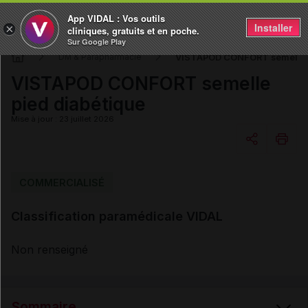
App VIDAL : Vos outils
Installer
×
cliniques, gratuits et en poche.
Sur Google Play
VISTAPOD CONFORT semelle p
DM & Parapharmacie
VISTAPOD CONFORT semelle
pied diabétique
Mise à jour : 23 juillet 2026
Copier l'url
COMMERCIALISÉ
Classification paramédicale VIDAL
Email
Non renseigné
Sommaire