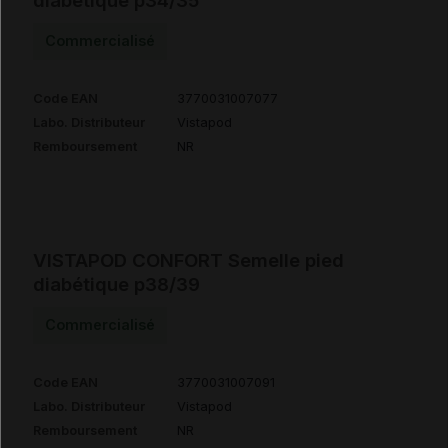
diabétique p34/35
Commercialisé
Code EAN
3770031007077
Labo. Distributeur
Vistapod
Remboursement
NR
VISTAPOD CONFORT Semelle pied
diabétique p38/39
Commercialisé
Code EAN
3770031007091
Labo. Distributeur
Vistapod
Remboursement
NR