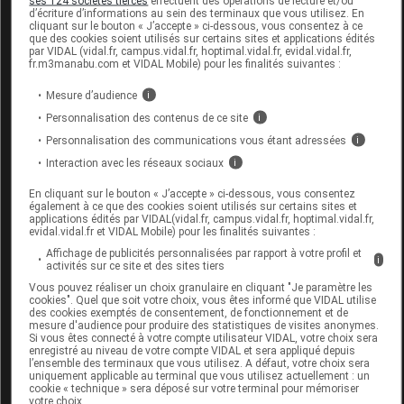
ses 124 sociétés tierces
effectuent des opérations de lecture et/ou
d’écriture d’informations au sein des terminaux que vous utilisez. En
cliquant sur le bouton « J’accepte » ci-dessous, vous consentez à ce
que des cookies soient utilisés sur certains sites et applications édités
Code EAN
3770031007114
par VIDAL (vidal.fr, campus.vidal.fr, hoptimal.vidal.fr, evidal.vidal.fr,
fr.m3manabu.com et VIDAL Mobile) pour les finalités suivantes :
Labo. Distributeur
Vistapod
Remboursement
NR
Mesure d’audience
i
Personnalisation des contenus de ce site
i
Personnalisation des communications vous étant adressées
i
Interaction avec les réseaux sociaux
i
VISTAPOD CONFORT Semelle pied
En cliquant sur le bouton « J’accepte » ci-dessous, vous consentez
également à ce que des cookies soient utilisés sur certains sites et
diabétique p44/45
applications édités par VIDAL(vidal.fr, campus.vidal.fr, hoptimal.vidal.fr,
evidal.vidal.fr et VIDAL Mobile) pour les finalités suivantes :
Commercialisé
Affichage de publicités personnalisées par rapport à votre profil et
i
activités sur ce site et des sites tiers
Vous pouvez réaliser un choix granulaire en cliquant "Je paramètre les
cookies". Quel que soit votre choix, vous êtes informé que VIDAL utilise
Code EAN
3770031007121
des cookies exemptés de consentement, de fonctionnement et de
mesure d'audience pour produire des statistiques de visites anonymes.
Labo. Distributeur
Vistapod
Si vous êtes connecté à votre compte utilisateur VIDAL, votre choix sera
Remboursement
NR
enregistré au niveau de votre compte VIDAL et sera appliqué depuis
l’ensemble des terminaux que vous utilisez. A défaut, votre choix sera
uniquement applicable au terminal que vous utilisez actuellement : un
cookie « technique » sera déposé sur votre terminal pour mémoriser
votre choix.