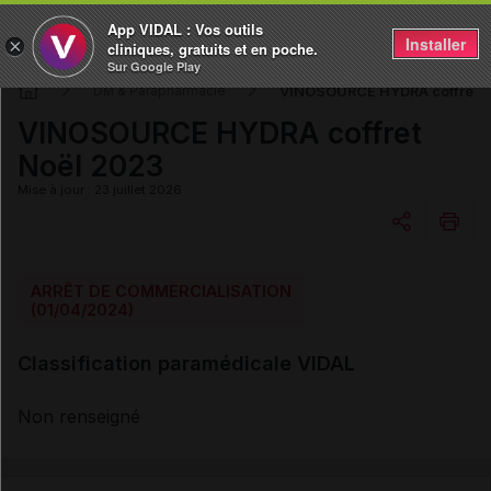
App VIDAL : Vos outils
Installer
×
cliniques, gratuits et en poche.
Sur Google Play
VINOSOURCE HYDRA coffret N
DM & Parapharmacie
VINOSOURCE HYDRA coffret
Noël 2023
Mise à jour : 23 juillet 2026
Copier l'url
ARRÊT DE COMMERCIALISATION
(01/04/2024)
Email
Classification paramédicale VIDAL
Non renseigné