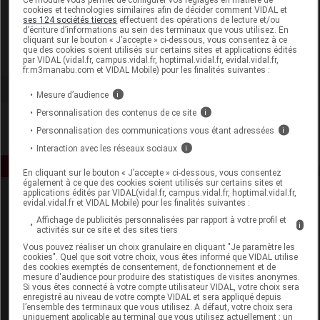
cookies et technologies similaires afin de décider comment VIDAL et
ses 124 sociétés tierces
effectuent des opérations de lecture et/ou
Caudalie
d’écriture d’informations au sein des terminaux que vous utilisez. En
cliquant sur le bouton « J’accepte » ci-dessous, vous consentez à ce
que des cookies soient utilisés sur certains sites et applications édités
Voir la fiche laboratoire
par VIDAL (vidal.fr, campus.vidal.fr, hoptimal.vidal.fr, evidal.vidal.fr,
fr.m3manabu.com et VIDAL Mobile) pour les finalités suivantes :
Mesure d’audience
i
Personnalisation des contenus de ce site
i
Personnalisation des communications vous étant adressées
i
Interaction avec les réseaux sociaux
i
En cliquant sur le bouton « J’accepte » ci-dessous, vous consentez
également à ce que des cookies soient utilisés sur certains sites et
applications édités par VIDAL(vidal.fr, campus.vidal.fr, hoptimal.vidal.fr,
evidal.vidal.fr et VIDAL Mobile) pour les finalités suivantes :
Affichage de publicités personnalisées par rapport à votre profil et
i
activités sur ce site et des sites tiers
Vous pouvez réaliser un choix granulaire en cliquant "Je paramètre les
cookies". Quel que soit votre choix, vous êtes informé que VIDAL utilise
des cookies exemptés de consentement, de fonctionnement et de
Espace produit
mesure d'audience pour produire des statistiques de visites anonymes.
Si vous êtes connecté à votre compte utilisateur VIDAL, votre choix sera
Boutique
enregistré au niveau de votre compte VIDAL et sera appliqué depuis
l’ensemble des terminaux que vous utilisez. A défaut, votre choix sera
VIDAL Expert
uniquement applicable au terminal que vous utilisez actuellement : un