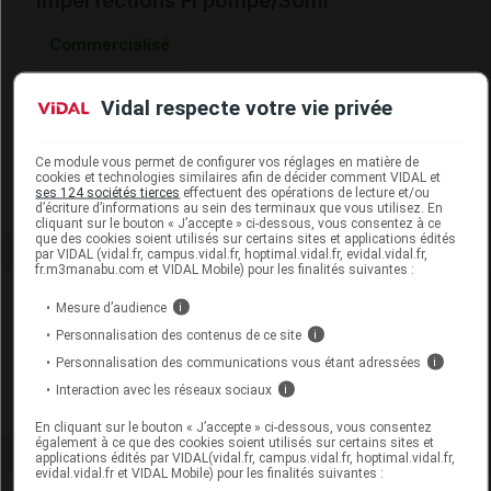
imperfections Fl pompe/30ml
Commercialisé
Vidal respecte votre vie privée
Code EAN
3522930005001
Labo. Distributeur
Caudalie
Remboursement
NR
Ce module vous permet de configurer vos réglages en matière de
cookies et technologies similaires afin de décider comment VIDAL et
ses 124 sociétés tierces
effectuent des opérations de lecture et/ou
d’écriture d’informations au sein des terminaux que vous utilisez. En
cliquant sur le bouton « J’accepte » ci-dessous, vous consentez à ce
que des cookies soient utilisés sur certains sites et applications édités
par VIDAL (vidal.fr, campus.vidal.fr, hoptimal.vidal.fr, evidal.vidal.fr,
fr.m3manabu.com et VIDAL Mobile) pour les finalités suivantes :
Laboratoire
Mesure d’audience
i
Personnalisation des contenus de ce site
i
Caudalie
Personnalisation des communications vous étant adressées
i
Interaction avec les réseaux sociaux
i
Voir la fiche laboratoire
En cliquant sur le bouton « J’accepte » ci-dessous, vous consentez
également à ce que des cookies soient utilisés sur certains sites et
applications édités par VIDAL(vidal.fr, campus.vidal.fr, hoptimal.vidal.fr,
evidal.vidal.fr et VIDAL Mobile) pour les finalités suivantes :