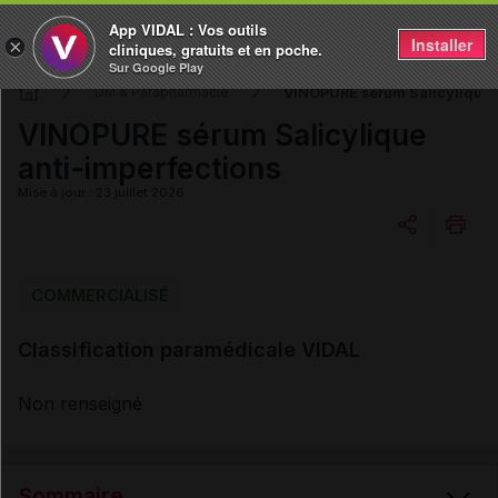
App VIDAL : Vos outils
Installer
×
cliniques, gratuits et en poche.
Sur Google Play
VINOPURE sérum Salicylique a
DM & Parapharmacie
VINOPURE sérum Salicylique
anti-imperfections
Mise à jour : 23 juillet 2026
Copier l'url
COMMERCIALISÉ
Classification paramédicale VIDAL
Email
Non renseigné
Sommaire