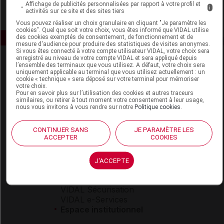
Affichage de publicités personnalisées par rapport à votre profil et
i
activités sur ce site et des sites tiers
Vous pouvez réaliser un choix granulaire en cliquant "Je paramètre les
cookies". Quel que soit votre choix, vous êtes informé que VIDAL utilise
des cookies exemptés de consentement, de fonctionnement et de
mesure d'audience pour produire des statistiques de visites anonymes.
Si vous êtes connecté à votre compte utilisateur VIDAL, votre choix sera
enregistré au niveau de votre compte VIDAL et sera appliqué depuis
l’ensemble des terminaux que vous utilisez. A défaut, votre choix sera
uniquement applicable au terminal que vous utilisez actuellement : un
cookie « technique » sera déposé sur votre terminal pour mémoriser
votre choix.
Pour en savoir plus sur l’utilisation des cookies et autres traceurs
similaires, ou retirer à tout moment votre consentement à leur usage,
nous vous invitons à vous rendre sur notre
Politique cookies
.
Espace produit
Boutique
CONTINUER SANS
JE PARAMÈTRE LES
ACCEPTER
COOKIES
VIDAL Expert
VIDAL Hoptimal
eVIDAL
J'ACCEPTE
VIDAL Mobile
VIDAL widget
VIDAL Sécurisation
VIDAL e-Services
Espace institutionnel