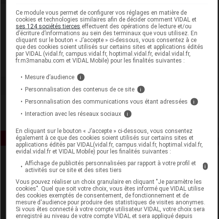
Ce module vous permet de configurer vos réglages en matière de
Laboratoire
cookies et technologies similaires afin de décider comment VIDAL et
ses 124 sociétés tierces
effectuent des opérations de lecture et/ou
d’écriture d’informations au sein des terminaux que vous utilisez. En
Caudalie
cliquant sur le bouton « J’accepte » ci-dessous, vous consentez à ce
que des cookies soient utilisés sur certains sites et applications édités
par VIDAL (vidal.fr, campus.vidal.fr, hoptimal.vidal.fr, evidal.vidal.fr,
fr.m3manabu.com et VIDAL Mobile) pour les finalités suivantes :
Voir la fiche laboratoire
Mesure d’audience
i
Personnalisation des contenus de ce site
i
Personnalisation des communications vous étant adressées
i
Interaction avec les réseaux sociaux
i
En cliquant sur le bouton « J’accepte » ci-dessous, vous consentez
également à ce que des cookies soient utilisés sur certains sites et
applications édités par VIDAL(vidal.fr, campus.vidal.fr, hoptimal.vidal.fr,
evidal.vidal.fr et VIDAL Mobile) pour les finalités suivantes :
Affichage de publicités personnalisées par rapport à votre profil et
i
activités sur ce site et des sites tiers
Vous pouvez réaliser un choix granulaire en cliquant "Je paramètre les
cookies". Quel que soit votre choix, vous êtes informé que VIDAL utilise
des cookies exemptés de consentement, de fonctionnement et de
mesure d'audience pour produire des statistiques de visites anonymes.
Espace produit
Si vous êtes connecté à votre compte utilisateur VIDAL, votre choix sera
enregistré au niveau de votre compte VIDAL et sera appliqué depuis