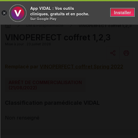
App VIDAL : Vos outils
Installer
×
cliniques, gratuits et en poche.
Sur Google Play
VINOPERFECT coffret 1,2,3
DM & Parapharmacie
VINOPERFECT coffret 1,2,3
Mise à jour : 23 juillet 2026
Remplacé par
VINOPERFECT coffret Spring 2022
Copier l'url
ARRÊT DE COMMERCIALISATION
Email
(21/08/2022)
Classification paramédicale VIDAL
Non renseigné