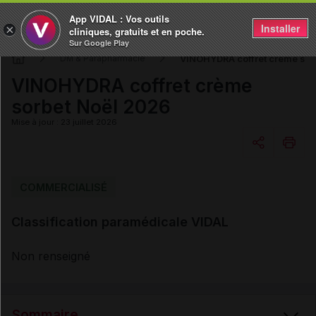
App VIDAL : Vos outils
Installer
×
cliniques, gratuits et en poche.
Sur Google Play
VINOHYDRA coffret crème sor
DM & Parapharmacie
VINOHYDRA coffret crème
sorbet Noël 2026
Mise à jour : 23 juillet 2026
Copier l'url
COMMERCIALISÉ
Classification paramédicale VIDAL
Email
Non renseigné
Sommaire