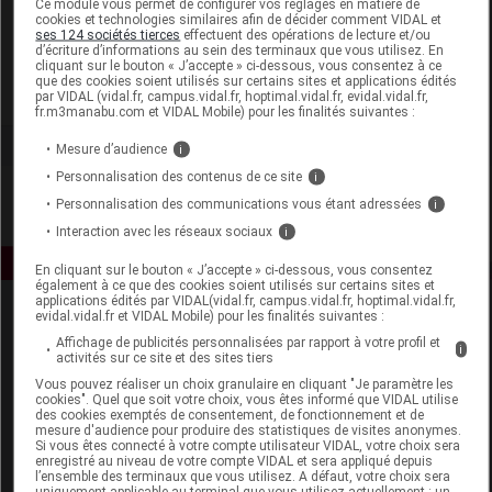
Ce module vous permet de configurer vos réglages en matière de
cookies et technologies similaires afin de décider comment VIDAL et
ses 124 sociétés tierces
effectuent des opérations de lecture et/ou
Caudalie
d’écriture d’informations au sein des terminaux que vous utilisez. En
cliquant sur le bouton « J’accepte » ci-dessous, vous consentez à ce
que des cookies soient utilisés sur certains sites et applications édités
Voir la fiche laboratoire
par VIDAL (vidal.fr, campus.vidal.fr, hoptimal.vidal.fr, evidal.vidal.fr,
fr.m3manabu.com et VIDAL Mobile) pour les finalités suivantes :
Mesure d’audience
i
Personnalisation des contenus de ce site
i
Personnalisation des communications vous étant adressées
i
Interaction avec les réseaux sociaux
i
En cliquant sur le bouton « J’accepte » ci-dessous, vous consentez
également à ce que des cookies soient utilisés sur certains sites et
applications édités par VIDAL(vidal.fr, campus.vidal.fr, hoptimal.vidal.fr,
evidal.vidal.fr et VIDAL Mobile) pour les finalités suivantes :
Affichage de publicités personnalisées par rapport à votre profil et
i
activités sur ce site et des sites tiers
Vous pouvez réaliser un choix granulaire en cliquant "Je paramètre les
cookies". Quel que soit votre choix, vous êtes informé que VIDAL utilise
des cookies exemptés de consentement, de fonctionnement et de
Espace produit
mesure d'audience pour produire des statistiques de visites anonymes.
Si vous êtes connecté à votre compte utilisateur VIDAL, votre choix sera
enregistré au niveau de votre compte VIDAL et sera appliqué depuis
Boutique
l’ensemble des terminaux que vous utilisez. A défaut, votre choix sera
VIDAL Expert
uniquement applicable au terminal que vous utilisez actuellement : un