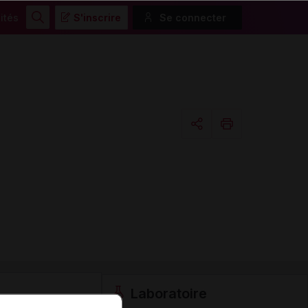
ités
S'inscrire
Se connecter
Rechercher
Copier l'url
Email
Laboratoire