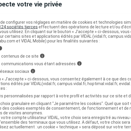
pecte votre vie privée
 quadripode époxy adulte bleu
C
e configurer vos réglages en matière de cookies et technologies simil
124 sociétés tierces
effectuent des opérations de lecture et/ou d’écr
ous utilisez. En cliquant sur le bouton « J’accepte » ci-dessous, vou
3401054007965
ur certains sites et applications édités par VIDAL (vidal.fr, campus.vidal.
r
HMS Vilgo
abu.com et VIDAL Mobile) pour les finalités suivantes :
i
 contenus de ce site
i
s communications vous étant adressées
i
Code
Nature
Type de
 réseaux sociaux
i
ésignation
re
prestation
prestation
prestation
on « J’accepte » ci-dessous, vous consentez également à ce que des co
tions édités par VIDAL(vidal.fr, campus.vidal.fr, hoptimal.vidal.fr, evidal.
tes :
CANNE
s personnalisées par rapport à votre profil et activités sur ce site et d
autres
RIPODE OU
choix granulaire en cliquant "Je paramètre les cookies". Quel que soit 
accessoires
ise des cookies exemptés de consentement, de fonctionnement et de 
UADRIPODE
AAD
de
Achat
es de visites anonymes.
EGLABLE EN
 votre compte utilisateur VIDAL, votre choix sera enregistré au nivea
traitement à
l’ensemble des terminaux que vous utilisez. A défaut, votre choix ser
HAUTEUR, A
domicile
ilisez actuellement : un cookie « technique » sera déposé sur votre te
ACHAT,VILGO