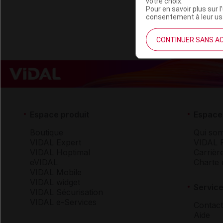
votre choix.
Pour en savoir plus sur l
consentement à leur usa
CONTINUER SANS A
Espace produit
Espace 
Boutique
Qui so
VIDAL Expert
VIDAL 
VIDAL Hoptimal
Carrièr
eVIDAL
Charte 
VIDAL Mobile
VIDAL widget
Service
VIDAL Sécurisation
VIDAL e-Services
Contact
Aide