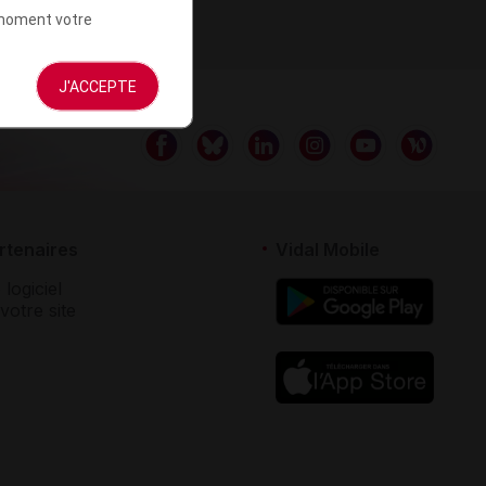
t moment votre
J'ACCEPTE
rtenaires
Vidal Mobile
 logiciel
votre site