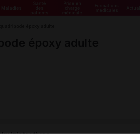
Santé
Prise en
Formations
Maladies
des
charge
Actual
médicales
patients
médicale
quadripode époxy adulte
pode époxy adulte
ministratives