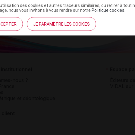
’utilisation des cookies et autres traceurs similaires, ou retirer à tou
ge, nous vous invitons à vous rendre sur notre
Politique cookies
.
CCEPTER
JE PARAMÈTRE LES COOKIES
institutionnel
Espace pa
mmes-nous ?
Éditeurs de
France
VIDAL sur 
es
éthique et déontologique
 client