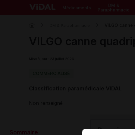
DM &
Médicaments
Parapharmacie
VILGO canne 
DM & Parapharmacie
VILGO canne quadri
Mise à jour : 23 juillet 2026
COMMERCIALISÉ
Classification paramédicale VIDAL
Non renseigné
Données ad
Sommaire