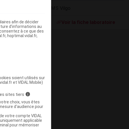
HMS Vilgo
ommercialisé
Voir la fiche laboratoire
aires afin de décider
iture d’informations au
s consentez à ce que des
fr, hoptimal.vidal.fr,
Base de
mboursement
(Euros)
okies soient utilisés sur
vidal.fr et VIDAL Mobile)
es sites tiers
i
votre choix, vous êtes
mesure d'audience pour
-
u de votre compte VIDAL
a uniquement applicable
rminal pour mémoriser