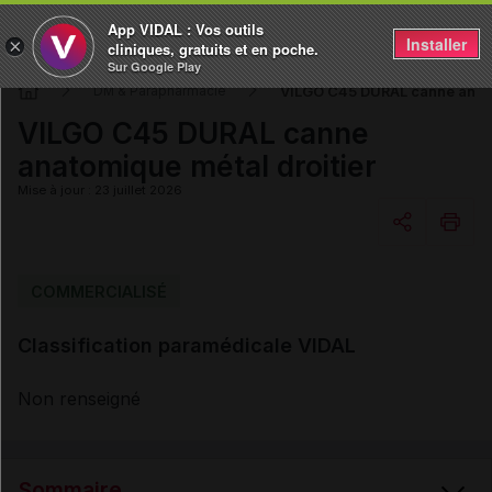
App VIDAL : Vos outils
Installer
×
cliniques, gratuits et en poche.
Sur Google Play
VILGO C45 DURAL canne anato
DM & Parapharmacie
VILGO C45 DURAL canne
anatomique métal droitier
Mise à jour : 23 juillet 2026
Copier l'url
COMMERCIALISÉ
Classification paramédicale VIDAL
Email
Non renseigné
Sommaire