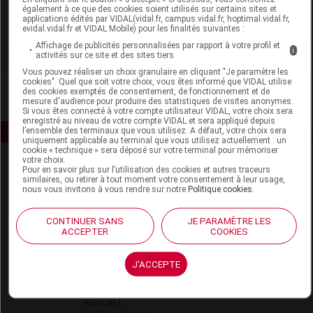
également à ce que des cookies soient utilisés sur certains sites et
applications édités par VIDAL(vidal.fr, campus.vidal.fr, hoptimal.vidal.fr,
Voir la fiche laboratoire
evidal.vidal.fr et VIDAL Mobile) pour les finalités suivantes :
Affichage de publicités personnalisées par rapport à votre profil et
i
activités sur ce site et des sites tiers
Vous pouvez réaliser un choix granulaire en cliquant "Je paramètre les
cookies". Quel que soit votre choix, vous êtes informé que VIDAL utilise
des cookies exemptés de consentement, de fonctionnement et de
mesure d'audience pour produire des statistiques de visites anonymes.
Si vous êtes connecté à votre compte utilisateur VIDAL, votre choix sera
enregistré au niveau de votre compte VIDAL et sera appliqué depuis
l’ensemble des terminaux que vous utilisez. A défaut, votre choix sera
uniquement applicable au terminal que vous utilisez actuellement : un
cookie « technique » sera déposé sur votre terminal pour mémoriser
votre choix.
Pour en savoir plus sur l’utilisation des cookies et autres traceurs
similaires, ou retirer à tout moment votre consentement à leur usage,
nous vous invitons à vous rendre sur notre
Politique cookies
.
CONTINUER SANS
JE PARAMÈTRE LES
ACCEPTER
COOKIES
Espace produit
Boutique
J'ACCEPTE
VIDAL Expert
VIDAL Hoptimal
eVIDAL