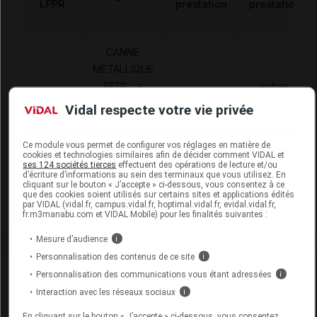
LPPR
prestation
prestation
CANNE
METALLIQUE
REGL., +
autres
APPUI
accessoires
Vidal respecte votre vie privée
6259242
ANTEBRACH
AAD
de
OU POIGNET
traitement à
Ce module vous permet de configurer vos réglages en matière de
EN T,
domicile
cookies et technologies similaires afin de décider comment VIDAL et
ses 124 sociétés tierces
effectuent des opérations de lecture et/ou
ACHAT,HMS-
d’écriture d’informations au sein des terminaux que vous utilisez. En
cliquant sur le bouton « J’accepte » ci-dessous, vous consentez à ce
VILGO
que des cookies soient utilisés sur certains sites et applications édités
par VIDAL (vidal.fr, campus.vidal.fr, hoptimal.vidal.fr, evidal.vidal.fr,
fr.m3manabu.com et VIDAL Mobile) pour les finalités suivantes :
Mesure d’audience
i
Personnalisation des contenus de ce site
i
Laboratoire
Personnalisation des communications vous étant adressées
i
Interaction avec les réseaux sociaux
i
HMS Vilgo
En cliquant sur le bouton « J’accepte » ci-dessous, vous consentez