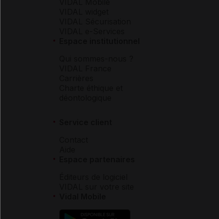
VIDAL Mobile
VIDAL widget
VIDAL Sécurisation
VIDAL e-Services
Espace institutionnel
Qui sommes-nous ?
VIDAL France
Carrières
Charte éthique et
déontologique
Service client
Contact
Aide
Espace partenaires
Éditeurs de logiciel
VIDAL sur votre site
Vidal Mobile