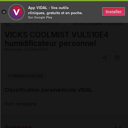
App VIDAL : Vos outils
Installer
×
cliniques, gratuits et en poche.
Sur Google Play
VICKS COOLMIST VUL510E4 hu
DM & Parapharmacie
VICKS COOLMIST VUL510E4
humidificateur personnel
Mise à jour : 23 juillet 2026
Copier l'url
COMMERCIALISÉ
Classification paramédicale VIDAL
Email
Non renseigné
Sommaire