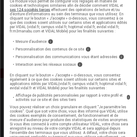
Ce module vous permet de configurer vos réglages en matière de
cookies et technologies similaires afin de décider comment VIDAL et
ses 124 sociétés tierces
effectuent des opérations de lecture et/ou
GSA Healthcare
d’écriture d’informations au sein des terminaux que vous utilisez. En
cliquant sur le bouton « J’accepte » ci-dessous, vous consentez à ce
que des cookies soient utilisés sur certains sites et applications édités
Voir la fiche laboratoire
par VIDAL (vidal.fr, campus.vidal.fr, hoptimal.vidal.fr, evidal.vidal.fr,
fr.m3manabu.com et VIDAL Mobile) pour les finalités suivantes :
Mesure d’audience
i
Personnalisation des contenus de ce site
i
Personnalisation des communications vous étant adressées
i
Interaction avec les réseaux sociaux
i
En cliquant sur le bouton « J’accepte » ci-dessous, vous consentez
également à ce que des cookies soient utilisés sur certains sites et
applications édités par VIDAL(vidal.fr, campus.vidal.fr, hoptimal.vidal.fr,
evidal.vidal.fr et VIDAL Mobile) pour les finalités suivantes :
Affichage de publicités personnalisées par rapport à votre profil et
i
activités sur ce site et des sites tiers
Vous pouvez réaliser un choix granulaire en cliquant "Je paramètre les
cookies". Quel que soit votre choix, vous êtes informé que VIDAL utilise
des cookies exemptés de consentement, de fonctionnement et de
Espace produit
mesure d'audience pour produire des statistiques de visites anonymes.
Si vous êtes connecté à votre compte utilisateur VIDAL, votre choix sera
enregistré au niveau de votre compte VIDAL et sera appliqué depuis
Boutique
l’ensemble des terminaux que vous utilisez. A défaut, votre choix sera
VIDAL Expert
uniquement applicable au terminal que vous utilisez actuellement : un