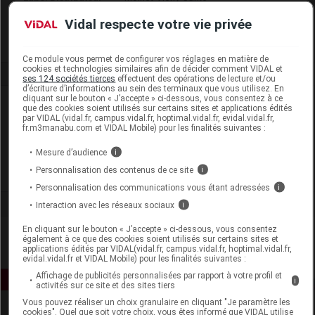
Remboursement
NR
Vidal respecte votre vie privée
Ce module vous permet de configurer vos réglages en matière de
cookies et technologies similaires afin de décider comment VIDAL et
ses 124 sociétés tierces
effectuent des opérations de lecture et/ou
d’écriture d’informations au sein des terminaux que vous utilisez. En
cliquant sur le bouton « J’accepte » ci-dessous, vous consentez à ce
Laboratoire
que des cookies soient utilisés sur certains sites et applications édités
par VIDAL (vidal.fr, campus.vidal.fr, hoptimal.vidal.fr, evidal.vidal.fr,
fr.m3manabu.com et VIDAL Mobile) pour les finalités suivantes :
Moinet Vichy Santé
Mesure d’audience
i
Personnalisation des contenus de ce site
i
Voir la fiche laboratoire
Personnalisation des communications vous étant adressées
i
Interaction avec les réseaux sociaux
i
En cliquant sur le bouton « J’accepte » ci-dessous, vous consentez
également à ce que des cookies soient utilisés sur certains sites et
applications édités par VIDAL(vidal.fr, campus.vidal.fr, hoptimal.vidal.fr,
evidal.vidal.fr et VIDAL Mobile) pour les finalités suivantes :
Affichage de publicités personnalisées par rapport à votre profil et
i
activités sur ce site et des sites tiers
Vous pouvez réaliser un choix granulaire en cliquant "Je paramètre les
cookies". Quel que soit votre choix, vous êtes informé que VIDAL utilise