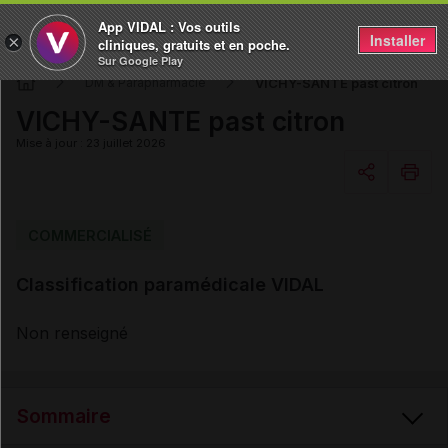
App VIDAL : Vos outils
Installer
×
cliniques, gratuits et en poche.
Sur Google Play
VICHY-SANTE past citron
DM & Parapharmacie
VICHY-SANTE past citron
Mise à jour : 23 juillet 2026
Copier l'url
COMMERCIALISÉ
Classification paramédicale VIDAL
Email
Non renseigné
Sommaire