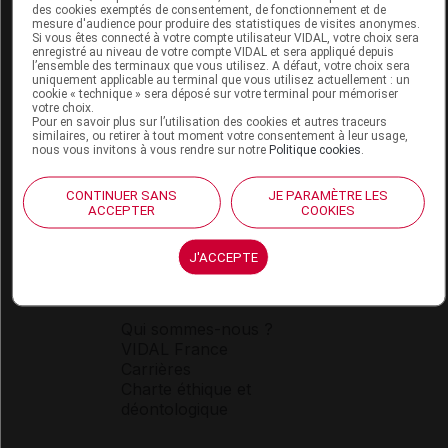
des cookies exemptés de consentement, de fonctionnement et de
mesure d'audience pour produire des statistiques de visites anonymes.
Si vous êtes connecté à votre compte utilisateur VIDAL, votre choix sera
enregistré au niveau de votre compte VIDAL et sera appliqué depuis
l’ensemble des terminaux que vous utilisez. A défaut, votre choix sera
uniquement applicable au terminal que vous utilisez actuellement : un
cookie « technique » sera déposé sur votre terminal pour mémoriser
Espace produit
votre choix.
Pour en savoir plus sur l’utilisation des cookies et autres traceurs
Boutique
similaires, ou retirer à tout moment votre consentement à leur usage,
nous vous invitons à vous rendre sur notre
Politique cookies
.
VIDAL Expert
VIDAL Hoptimal
eVIDAL
CONTINUER SANS
JE PARAMÈTRE LES
ACCEPTER
COOKIES
VIDAL Mobile
VIDAL widget
VIDAL Sécurisation
J'ACCEPTE
VIDAL e-Services
Espace institutionnel
Qui sommes-nous ?
VIDAL France
Carrières
Charte éthique et
déontologique