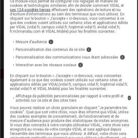
Ce module vous permet de configurer vos réglages en matière de
cookies et technologies similaires afin de décider comment VIDAL et
ses 124 sociétés tierces
effectuent des opérations de lecture et/ou
Moinet Vichy Santé
d’écriture d’informations au sein des terminaux que vous utilisez. En
cliquant sur le bouton « J’accepte » ci-dessous, vous consentez à ce
que des cookies soient utilisés sur certains sites et applications édités
Voir la fiche laboratoire
par VIDAL (vidal.fr, campus.vidal.fr, hoptimal.vidal.fr, evidal.vidal.fr,
fr.m3manabu.com et VIDAL Mobile) pour les finalités suivantes :
Mesure d’audience
i
Personnalisation des contenus de ce site
i
Personnalisation des communications vous étant adressées
i
Interaction avec les réseaux sociaux
i
En cliquant sur le bouton « J’accepte » ci-dessous, vous consentez
également à ce que des cookies soient utilisés sur certains sites et
applications édités par VIDAL(vidal.fr, campus.vidal.fr, hoptimal.vidal.fr,
evidal.vidal.fr et VIDAL Mobile) pour les finalités suivantes :
Affichage de publicités personnalisées par rapport à votre profil et
i
activités sur ce site et des sites tiers
Vous pouvez réaliser un choix granulaire en cliquant "Je paramètre les
cookies". Quel que soit votre choix, vous êtes informé que VIDAL utilise
des cookies exemptés de consentement, de fonctionnement et de
Espace produit
mesure d'audience pour produire des statistiques de visites anonymes.
Si vous êtes connecté à votre compte utilisateur VIDAL, votre choix sera
enregistré au niveau de votre compte VIDAL et sera appliqué depuis
Boutique
l’ensemble des terminaux que vous utilisez. A défaut, votre choix sera
VIDAL Expert
uniquement applicable au terminal que vous utilisez actuellement : un