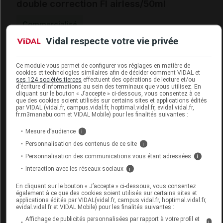
double correction Fl airless/50ml
Commercialisé
Vidal respecte votre vie privée
Code EAN
3337875660617
Labo. Distributeur
Vichy
Ce module vous permet de configurer vos réglages en matière de
cookies et technologies similaires afin de décider comment VIDAL et
Remboursement
NR
ses 124 sociétés tierces
effectuent des opérations de lecture et/ou
d’écriture d’informations au sein des terminaux que vous utilisez. En
cliquant sur le bouton « J’accepte » ci-dessous, vous consentez à ce
que des cookies soient utilisés sur certains sites et applications édités
par VIDAL (vidal.fr, campus.vidal.fr, hoptimal.vidal.fr, evidal.vidal.fr,
fr.m3manabu.com et VIDAL Mobile) pour les finalités suivantes :
VICHY NORMADERM Cr soin quotidien
Mesure d’audience
i
double correction Fl airless/50ml+Gel
Personnalisation des contenus de ce site
i
Personnalisation des communications vous étant adressées
i
Supprimé
Interaction avec les réseaux sociaux
i
En cliquant sur le bouton « J’accepte » ci-dessous, vous consentez
également à ce que des cookies soient utilisés sur certains sites et
Code EAN
3433425303123
applications édités par VIDAL(vidal.fr, campus.vidal.fr, hoptimal.vidal.fr,
Labo. Distributeur
Vichy
evidal.vidal.fr et VIDAL Mobile) pour les finalités suivantes :
Remboursement
NR
Affichage de publicités personnalisées par rapport à votre profil et
i