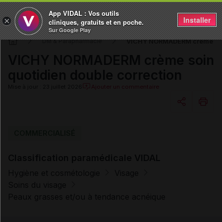
App VIDAL : Vos outils
Installer
×
cliniques, gratuits et en poche.
Sur Google Play
VICHY NORMADERM crème soin
DM & Parapharmacie
VICHY NORMADERM crème soin
quotidien double correction
Mise à jour : 23 juillet 2026
Ajouter un commentaire
Copier l'url
COMMERCIALISÉ
Classification paramédicale VIDAL
Email
Hygiène et cosmétologie
Visage
Soins du visage
Peaux grasses et/ou à tendance acnéique