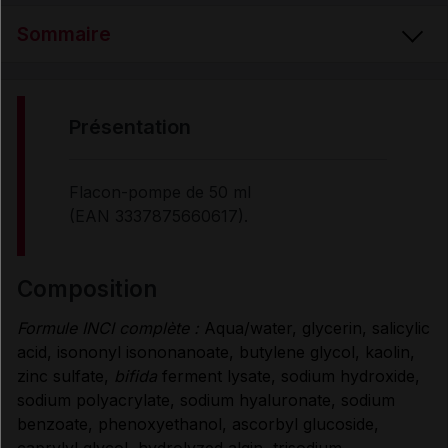
Sommaire
PRÉSENTATION
présentation
COMPOSITION
Flacon-pompe de 50 ml
(EAN 3337875660617).
PROPRIÉTÉS
composition
CONSEILS D'UTILISATION
Formule INCI complète :
Aqua/water, glycerin, salicylic
acid, isononyl isononanoate, butylene glycol, kaolin,
Données administratives
zinc sulfate,
bifida
ferment lysate, sodium hydroxide,
sodium polyacrylate, sodium hyaluronate, sodium
benzoate, phenoxyethanol, ascorbyl glucoside,
caprylyl glycol, hydrolyzed algin, trisodium