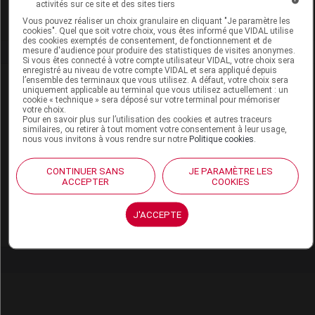
activités sur ce site et des sites tiers
Vous pouvez réaliser un choix granulaire en cliquant "Je paramètre les
cookies". Quel que soit votre choix, vous êtes informé que VIDAL utilise
des cookies exemptés de consentement, de fonctionnement et de
mesure d'audience pour produire des statistiques de visites anonymes.
Si vous êtes connecté à votre compte utilisateur VIDAL, votre choix sera
enregistré au niveau de votre compte VIDAL et sera appliqué depuis
l’ensemble des terminaux que vous utilisez. A défaut, votre choix sera
Laboratoire
uniquement applicable au terminal que vous utilisez actuellement : un
cookie « technique » sera déposé sur votre terminal pour mémoriser
votre choix.
Pour en savoir plus sur l’utilisation des cookies et autres traceurs
VICHY Laboratoires
similaires, ou retirer à tout moment votre consentement à leur usage,
L'ORÉAL France
nous vous invitons à vous rendre sur notre
Politique cookies
.
Cosmétique Active France
CONTINUER SANS
JE PARAMÈTRE LES
30, rue d'Alsace. 92300 Levallois-Perret
ACCEPTER
COOKIES
Tél : 01 57 77 12 12
J'ACCEPTE
Voir la fiche laboratoire