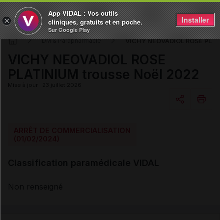
App VIDAL : Vos outils
Installer
×
cliniques, gratuits et en poche.
Sur Google Play
VICHY NEOVADIOL ROSE PLATI
DM & Parapharmacie
VICHY NEOVADIOL ROSE
PLATINIUM trousse Noël 2022
Mise à jour : 23 juillet 2026
Copier l'url
ARRÊT DE COMMERCIALISATION
(01/02/2024)
Email
Classification paramédicale VIDAL
Non renseigné