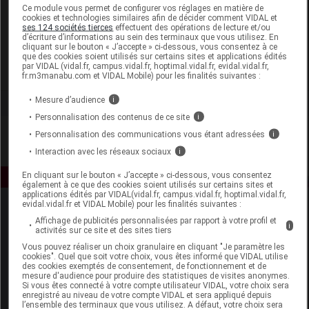
Laboratoire
Ce module vous permet de configurer vos réglages en matière de
cookies et technologies similaires afin de décider comment VIDAL et
ses 124 sociétés tierces
effectuent des opérations de lecture et/ou
d’écriture d’informations au sein des terminaux que vous utilisez. En
Vichy
cliquant sur le bouton « J’accepte » ci-dessous, vous consentez à ce
que des cookies soient utilisés sur certains sites et applications édités
par VIDAL (vidal.fr, campus.vidal.fr, hoptimal.vidal.fr, evidal.vidal.fr,
Voir la fiche laboratoire
fr.m3manabu.com et VIDAL Mobile) pour les finalités suivantes :
Mesure d’audience
i
Personnalisation des contenus de ce site
i
Personnalisation des communications vous étant adressées
i
Interaction avec les réseaux sociaux
i
En cliquant sur le bouton « J’accepte » ci-dessous, vous consentez
également à ce que des cookies soient utilisés sur certains sites et
applications édités par VIDAL(vidal.fr, campus.vidal.fr, hoptimal.vidal.fr,
evidal.vidal.fr et VIDAL Mobile) pour les finalités suivantes :
Affichage de publicités personnalisées par rapport à votre profil et
i
activités sur ce site et des sites tiers
Vous pouvez réaliser un choix granulaire en cliquant "Je paramètre les
cookies". Quel que soit votre choix, vous êtes informé que VIDAL utilise
des cookies exemptés de consentement, de fonctionnement et de
mesure d'audience pour produire des statistiques de visites anonymes.
Espace produit
Si vous êtes connecté à votre compte utilisateur VIDAL, votre choix sera
enregistré au niveau de votre compte VIDAL et sera appliqué depuis
Boutique
l’ensemble des terminaux que vous utilisez. A défaut, votre choix sera