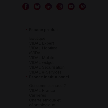
Espace produit
Boutique
VIDAL Expert
VIDAL Hoptimal
eVIDAL
VIDAL Mobile
VIDAL widget
VIDAL Sécurisation
VIDAL e-Services
Espace institutionnel
Qui sommes-nous ?
VIDAL France
Carrières
Charte éthique et
déontologique