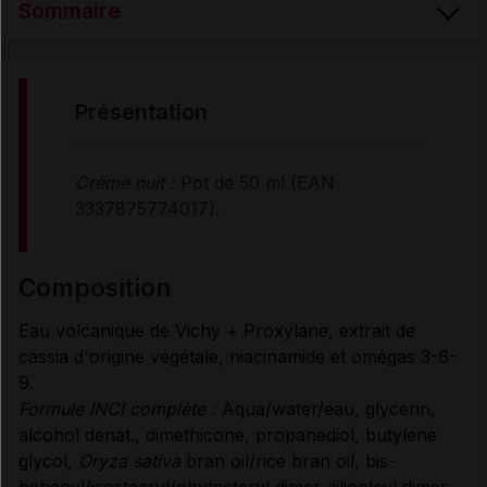
Sommaire
PRÉSENTATION
présentation
COMPOSITION
Crème nuit :
Pot de 50 ml (EAN
3337875774017).
PROPRIÉTÉS
composition
CONSEILS D'UTILISATION
Eau volcanique de Vichy + Proxylane, extrait de
cassia d'origine végétale, niacinamide et omégas 3-6-
CONDITIONS DE CONSERVATION
9.
Formule INCI complète :
Aqua/water/eau, glycerin,
alcohol denat., dimethicone, propanediol, butylene
Données administratives
glycol,
Oryza sativa
bran oil/rice bran oil, bis-
behenyl/isostearyl/phytosteryl dimer dilinoleyl dimer