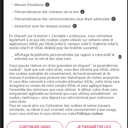
Mesure d’audience
i
Personnalisation des contenus de ce site
i
VICHY NEOVADIOL MAGISTRAL Cr
Personnalisation des communications vous étant adressées
i
nourrissante nuit Pot/50ml
Interaction avec les réseaux sociaux
i
Commercialisé
En cliquant sur le bouton « J’accepte » ci-dessous, vous consentez
également à ce que des cookies soient utilisés sur certains sites et
applications édités par VIDAL(vidal.fr, campus.vidal.fr, hoptimal.vidal.fr,
evidal.vidal.fr et VIDAL Mobile) pour les finalités suivantes :
Code EAN
3337875774017
Affichage de publicités personnalisées par rapport à votre profil et
Labo. Distributeur
Vichy
i
activités sur ce site et des sites tiers
Remboursement
NR
Vous pouvez réaliser un choix granulaire en cliquant "Je paramètre les
cookies". Quel que soit votre choix, vous êtes informé que VIDAL utilise
des cookies exemptés de consentement, de fonctionnement et de
mesure d'audience pour produire des statistiques de visites anonymes.
Si vous êtes connecté à votre compte utilisateur VIDAL, votre choix sera
enregistré au niveau de votre compte VIDAL et sera appliqué depuis
l’ensemble des terminaux que vous utilisez. A défaut, votre choix sera
uniquement applicable au terminal que vous utilisez actuellement : un
cookie « technique » sera déposé sur votre terminal pour mémoriser
Laboratoire
votre choix.
Pour en savoir plus sur l’utilisation des cookies et autres traceurs
similaires, ou retirer à tout moment votre consentement à leur usage,
nous vous invitons à vous rendre sur notre
Politique cookies
.
VICHY Laboratoires
L'ORÉAL France
CONTINUER SANS
JE PARAMÈTRE LES