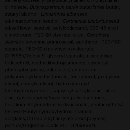
dilinoleate,
Butyrospermum parkii
butter/shea butter,
stearyl alcohol,
Limnanthes alba
seed
oil/meadowfoam seed oil,
Carthamus tinctorius
seed
oil/safflower seed oil, octyldodecanol, C30-45 alkyl
dimethicone, PEG-20 stearate, silica,
Oenothera
biennis
oil/evening primrose oil, panthenol, PEG-100
stearate, PEG-30 dipolyhydroxystearate,
CI 15985/Yellow 6, glyceryl stearate, niacinamide,
trideceth-6, methyldihydrojasmonate, salicyloyl
phytosphingosine, adenosine, ammonium
polyacryloyldimethyl taurate, tocopherol, propylene
glycol, caprylyl glycol, hydroxypropyl
tetrahydropyrantriol, capryloyl salicylic acid, citric
acid,
Cassia angustifolia
seed polysaccharide,
trisodium ethylenediamine disuccinate, pentaerythrityl
tetra-di-t-butyl hydroxyhydrocinnamate,
acrylates/C10-30 alkyl acrylate crosspolymer,
parfum/fragrance. Code FIL : B269899/1.