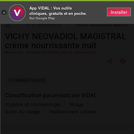
App VIDAL : Vos outils
Installer
×
cliniques, gratuits et en poche.
Sur Google Play
VICHY NEOVADIOL MAGISTRAL 
DM & Parapharmacie
VICHY NEOVADIOL MAGISTRAL
crème nourrissante nuit
Mise à jour : 23 juillet 2026
Ajouter un commentaire
Copier l'url
COMMERCIALISÉ
Classification paramédicale VIDAL
Email
Hygiène et cosmétologie
Visage
Soins du visage
Vieillissement cutané