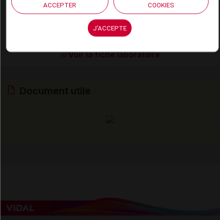
Cosmétique Active France
ACCEPTER
COOKIES
30, rue d'Alsace. 92300 Levallois-Perret
Tél : 01 57 77 12 12
J'ACCEPTE
Voir la fiche laboratoire
Document utile